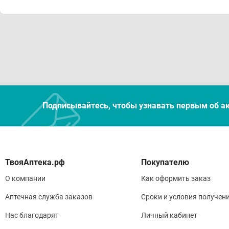
анти
Про
Инди
Спо
Подписывайтесь, чтобы узнавать первым об а
Взро
необ
Покупателю
Усло
О компании
Как оформить заказ
Хран
Аптечная служба заказов
Сроки и условия получен
Нас благодарят
Личный кабинет