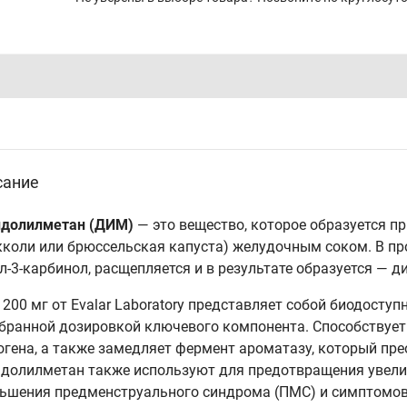
сание
долилметан (ДИМ)
— это вещество, которое образуется п
кколи или брюссельская капуста) желудочным соком. В пр
л-3-карбинол, расщепляется и в результате образуется — 
200 мг от Evalar Laboratory представляет собой биодост
бранной дозировкой ключевого компонента. Способствуе
огена, а также замедляет фермент ароматазу, который прео
долилметан также используют для предотвращения увеличе
ьшения предменструального синдрома (ПМС) и симптомов