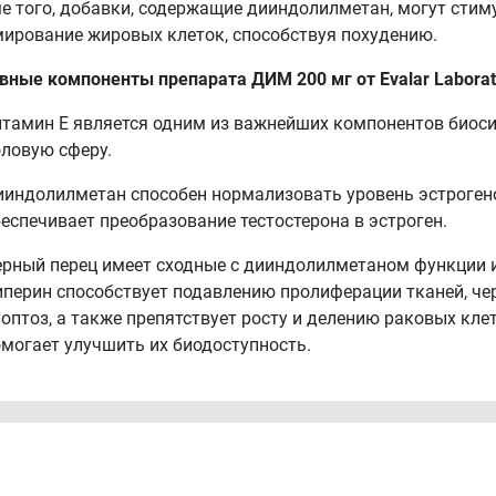
е того, добавки, содержащие дииндолилметан, могут сти
ирование жировых клеток, способствуя похудению.
вные компоненты препарата ДИМ 200 мг от Evalar Laborat
тамин Е является одним из важнейших компонентов биоси
ловую сферу.
индолилметан способен нормализовать уровень эстрогено
еспечивает преобразование тестостерона в эстроген.
рный перец имеет сходные с дииндолилметаном функции и
перин способствует подавлению пролиферации тканей, ч
оптоз, а также препятствует росту и делению раковых кле
могает улучшить их биодоступность.
оступная активная форма индола - ДИМ 200 мг от Evalar La
составе витамин Е в высокой концентрации
силен концентратом капусты брокколи