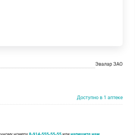
Эвалар ЗАО
Доступно в 1 аптеке
точному номеру
8-914-555-55-55
или
напишите нам
.