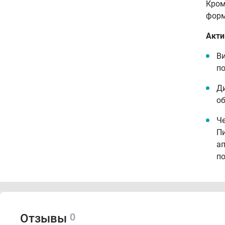
Кром
форм
Акти
Ви
по
Ди
об
Че
Пи
ап
по
Биод
В 
У
0
Отзывы