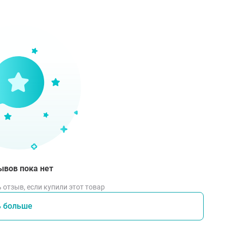
з титана диоксида
одходит вегетарианцам
ачество гарантировано международным стандартом GMP
одержит химических красителей и консервантов. Не содерж
тся сертификат Vegan.
твие:
ансированный комплекс содержит биодоступную активную
а развития новообразований и нарушений функций репро
огенов и поддержанию в норме их баланса; поддержанию 
ессов детоксикации организма; улучшению состояния про
ывов пока нет
тав
 отзыв, если купили этот товар
долилметан, альфа-токоферола ацетат, компонент капсулы
ь больше
ентрат капусты брокколи; диоксид кремния аморфный, сте