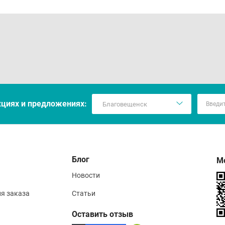
слеживающие), перца черного экстракт.
тивопоказания
видуальная непереносимость компонентов, беременность,
соб применения
кцияx и предложениях:
слым принимать 1-2 капсулы в день, запивая водой. Продо
ходимости прием можно продолжить.
Блог
М
вия хранения
Новости
ить в недоступном для детей месте при температуре не выш
ия заказа
Статьи
Оставить отзыв