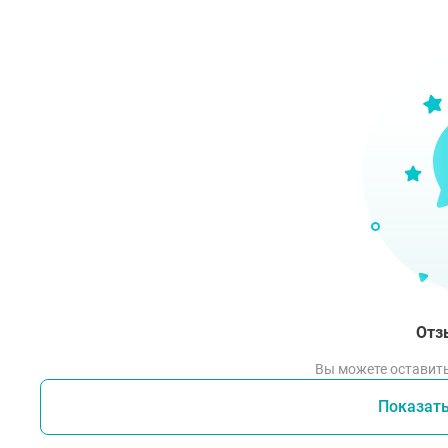
Бе
П
К
Не с
Имее
Дейс
Сбал
риск
эстр
проц
Отз
Сос
Вы можете оставить
Диин
Показат
конц