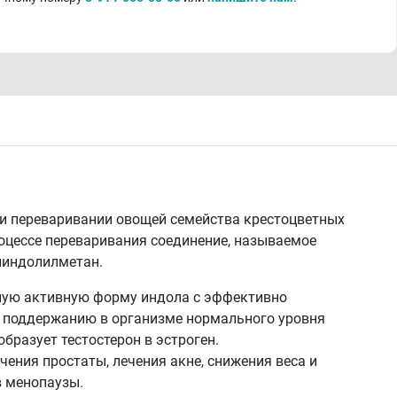
ри переваривании овощей семейства крестоцветных
оцессе переваривания соединение, называемое
дииндолилметан.
упную активную форму индола с эффективно
т поддержанию в организме нормального уровня
бразует тестостерон в эстроген.
ния простаты, лечения акне, снижения веса и
 менопаузы.