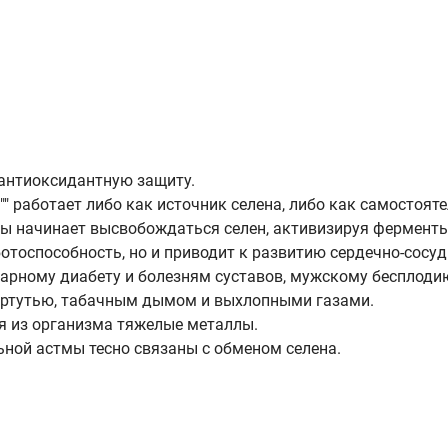
антиоксидантную защиту.
"" работает либо как источник селена, либо как самостоят
улы начинает высвобождаться селен, активизируя фермент
ботоспособность, но и приводит к развитию сердечно-сосу
арному диабету и болезням суставов, мужскому бесплодию
, ртутью, табачным дымом и выхлопными газами.
я из организма тяжелые металлы.
ьной астмы тесно связаны с обменом селена.