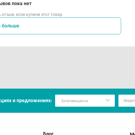
ывов пока нет
 отзыв, если купили этот товар
ь больше
кцияx и предложениях:
Блог
М