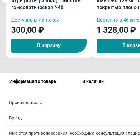
Агри (антигриппин) таблетки
Амиксин 125 мг т
гомеопатическая N40
покрытые пленоч
оболочкой N10
Доступно в 7 аптеках
Доступно в 46 апте
300,00 ₽
1 328,00 ₽
В корзину
В корз
Информация о товаре
В наличии
Производитель:
Бренд:
Имеются противопаказания, необходима консультация специ