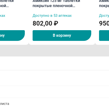
аблетки
Амиксин 125 мг таблетки
Амик
ной
покрытые пленочной
покр
оболочкой N6
обол
ках
Доступно в 53 аптеках
Досту
802,00 ₽
950
ину
В корзину
алиста