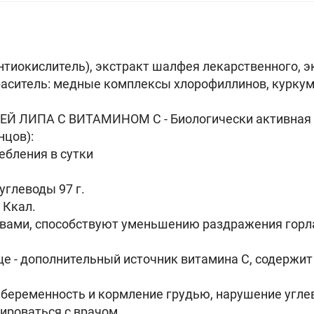
антиокислитель), экстракт шалфея лекарственного, 
 краситель: медные комплексы хлорофиллинов, куркум
ЛИПА С ВИТАМИНОМ С - Биологически активная д
нцов):
ебления в сутки
 углеводы 97 г.
 Ккал.
вами, способствуют уменьшению раздражения горл
ще - дополнительный источник витамина С, содержи
беременность и кормление грудью, нарушение угле
ироваться с врачом.