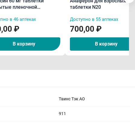
син 60 мг таблетки
Анаферон для взрослых
ытые пленочной
таблетки N20
очкой N10
пно в 46 аптеках
Доступно в 55 аптеках
,00 ₽
700,00 ₽
В корзину
В корзину
Твинс Тэк АО
911