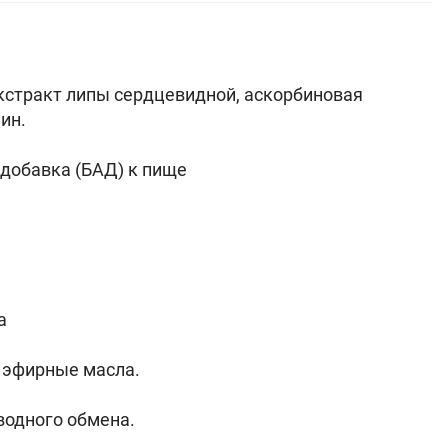
экстракт липы сердцевидной, аскорбиновая
ин.
обавка (БАД) к пище
а
т эфирные масла.
водного обмена.