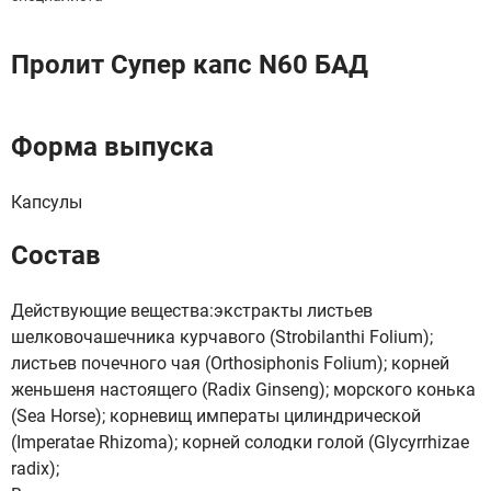
Пролит Супер капс N60 БАД
Форма выпуска
Капсулы
Состав
Действующие вещества:экстракты листьев
шелковочашечника курчавого (Strobilanthi Folium);
листьев почечного чая (Orthosiphonis Folium); корней
женьшеня настоящего (Radix Ginseng); морского конька
(Sea Horse); корневищ императы цилиндрической
(Imperatae Rhizoma); корней солодки голой (Glycyrrhizae
radix);