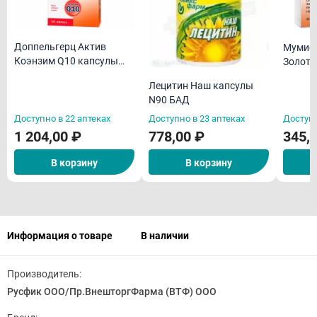
Доппельгерц Актив
Мумие 
Коэнзим Q10 капсулы
Золото
N30 БАД
БАД
Лецитин Наш капсулы
N90 БАД
Доступно в 22 аптеках
Доступно в 23 аптеках
Доступн
1 204,00 ₽
778,00 ₽
345,
В корзину
В корзину
Информация о товаре
В наличии
Производитель:
Русфик ООО/Пр.ВнешторгФарма (ВТФ) ООО