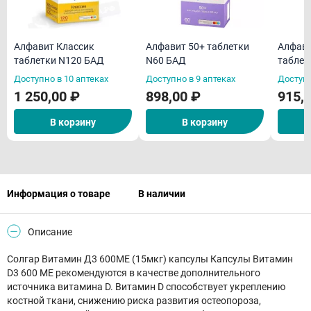
Алфавит Классик
Алфавит 50+ таблетки
Алфави
таблетки N120 БАД
N60 БАД
таблет
Доступно в 10 аптеках
Доступно в 9 аптеках
Доступн
1 250,00 ₽
898,00 ₽
915,
В корзину
В корзину
Информация о товаре
В наличии
Описание
Солгар Витамин Д3 600МЕ (15мкг) капсулы Капсулы Витамин
D3 600 ME рекомендуются в качестве дополнительного
источника витамина D. Витамин D способствует укреплению
костной ткани, снижению риска развития остеопороза,