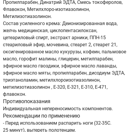
Пропилпарабен, Динатрий ЭДТА, Смесь токоферолов,
Флавокон, Метилхлоро-изотиазолинон,
Метилизотиазолинон.
Состав усиленного крема: Деионизированная вода,
желчь медицинская, циклопентасилоксан,
цетеариловый спирт, экстракт арники, ППН-15
стеариловый эфир, мочевина, стеарет 2, стеарет 21,
оксигенированное масло кукурузы, кофеин, пальмовое
масло, горофит малины, глицерин, метилпарабен,
эфирное масло гвоздики, эфирное масло лаванды,
эфирное масло мяты, пропилпарабен, дисодиум ЭДТА,
триэтаноламин, метилхлороизотиазолинон,
метилизотиазолинон , Е-320, Е-321, Е-310, Е-471,
флавокон.
Противопоказания
Индивидуальная непереносимость компонентов.
Рекомендации по применению
- Перед использованием распарить ноги (32-35С.
25 минут), вытереть полотенцем.