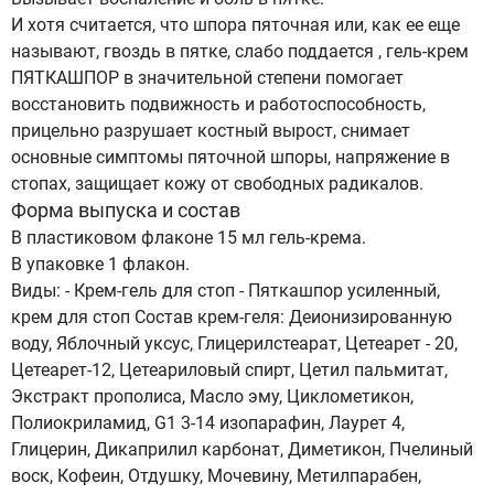
И хотя считается, что шпора пяточная или, как ее еще
называют, гвоздь в пятке, слабо поддается , гель-крем
ПЯТКАШПОР в значительной степени помогает
восстановить подвижность и работоспособность,
прицельно разрушает костный вырост, снимает
основные симптомы пяточной шпоры, напряжение в
стопах, защищает кожу от свободных радикалов.
Форма выпуска и состав
В пластиковом флаконе 15 мл гель-крема.
В упаковке 1 флакон.
Виды: - Крем-гель для стоп - Пяткашпор усиленный,
крем для стоп Состав крем-геля: Деионизированную
воду, Яблочный уксус, Глицерилстеарат, Цетеарет - 20,
Цетеарет-12, Цетеариловый спирт, Цетил пальмитат,
Экстракт прополиса, Масло эму, Циклометикон,
Полиокриламид, G1 3-14 изопарафин, Лаурет 4,
Глицерин, Дикаприлил карбонат, Диметикон, Пчелиный
воск, Кофеин, Отдушку, Мочевину, Метилпарабен,