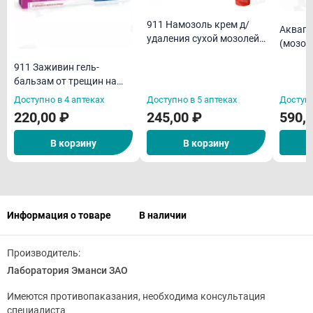
911 Намозоль крем д/
Аквапи
удаления сухой мозолей
(мозол
натоп 100мл
натоп
911 Заживин гель-
75мл
бальзам от трещин на
ступнях и пятк 100мл
Доступно в 4 аптеках
Доступно в 5 аптеках
Доступн
220,00 ₽
245,00 ₽
590,
В корзину
В корзину
Информация о товаре
В наличии
Производитель:
Лаборатория Эманси ЗАО
Имеются противопаказания, необходима консультация
специалиста