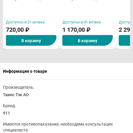
оболоч
Доступно в 21 аптеке
Доступно в 41 аптеке
Доступн
720,00 ₽
1 170,00 ₽
2 290
В корзину
В корзину
Информация о товаре
Производитель:
Твинс Тэк АО
Бренд:
911
Имеются противопаказания, необходима консультация
специалиста