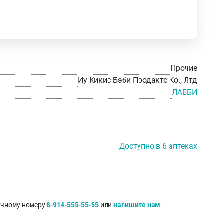
Прочие
Иу Кикис Бэби Продактс Ко., Лтд
ЛАББИ
Доступно в 6 аптеках
точному номеру
8-914-555-55-55
или
напишите нам
.