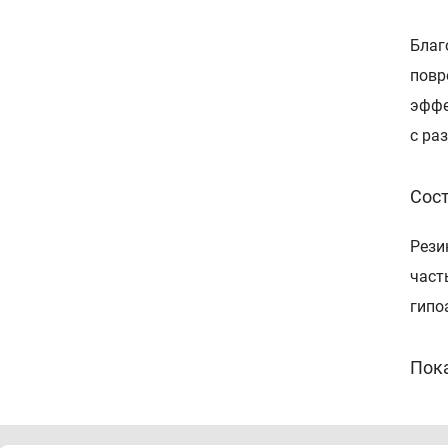
Благ
повр
эффе
с ра
Сос
Рези
част
гипо
Пок
Дл
По