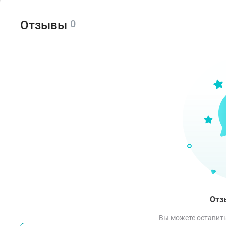
Ре
0
Отзывы
Спо
Со
На
ре
Ра
д
Пр
Отз
Усло
Вы можете оставить