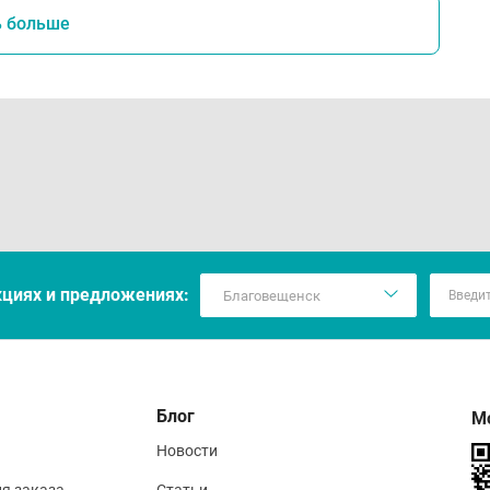
ь больше
ите резинку в сухом и прохладном месте, защищённом от п
гайте хранения в местах с высокой температурой, чтобы 
ходимости можно промыть тёплой водой и высушить на во
кцияx и предложениях:
Блог
М
Новости
ия заказа
Статьи