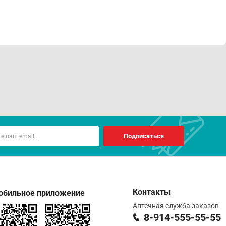
рямого воздействия солнечных лучей и влаги.
избежать деформации декоративных элементов. При
здухе.
Подписаться
Контакты
обильное приложение
Аптечная служба заказов
8-914-555-55-55