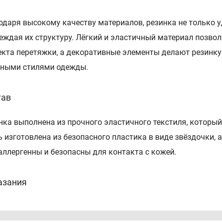
одаря высокому качеству материалов, резинка не только уд
еждая их структуру. Лёгкий и эластичный материал позвол
кта перетяжки, а декоративные элементы делают резинку
зными стилями одежды.
тав
нка выполнена из прочного эластичного текстиля, который
ь изготовлена из безопасного пластика в виде звёздочки, 
аллергенны и безопасны для контакта с кожей.
азания
я создания стильных причёсок на повседневной основе ил
дходит для фиксации волос любой длины и густоты.