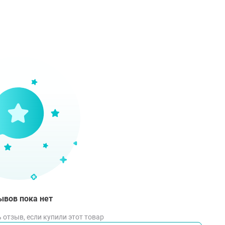
комендуется для тех, кто хочет добавить в образ оригинал
соб применения
берите волосы в пучок, хвост или другую причёску, котора
деньте резинку на волосы, аккуратно натягивая её до нуж
гулировать степень фиксации.
сположите декоративную звёздочку и бусину таким образ
екоративный элемент.
и необходимости слегка расправьте волосы внутри резин
ывов пока нет
вия хранения
 отзыв, если купили этот товар