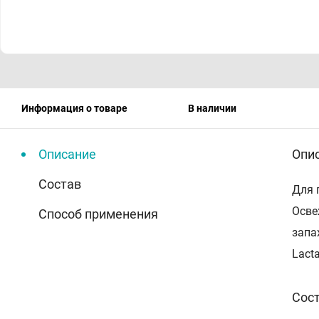
Информация о товаре
В наличии
Описание
Опи
Состав
Для 
Осве
Способ применения
запа
Lact
Сос