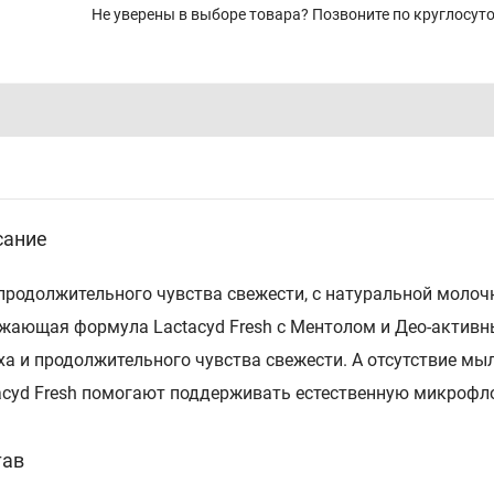
Не уверены в выборе товара? Позвоните по круглосу
сание
продолжительного чувства свежести, с натуральной молоч
жающая формула Lactacyd Fresh с Ментолом и Део-активн
ха и продолжительного чувства свежести. А отсутствие мы
acyd Fresh помогают поддерживать естественную микрофл
тав