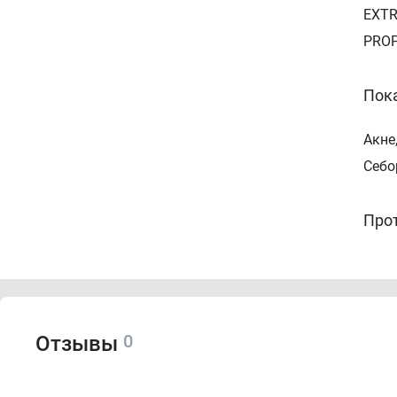
EXTR
PROP
Пок
Акне
Себо
Про
Инди
Спо
0
Отзывы
Вспе
вече