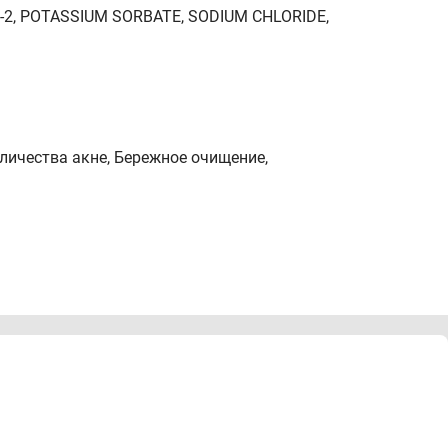
H-2, POTASSIUM SORBATE, SODIUM CHLORIDE,
.
ичества акне, Бережное очищение,
тщательно смыть водой. Использовать утром и / или