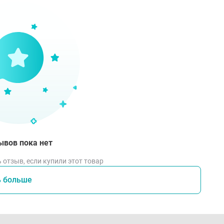
вия хранения
иже 5С и не выше 25С, при отсутствии непосредственного в
ывов пока нет
 отзыв, если купили этот товар
ь больше