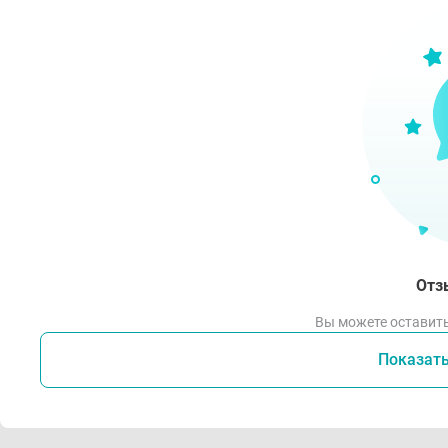
Усло
Не н
Отз
Вы можете оставить
Показат