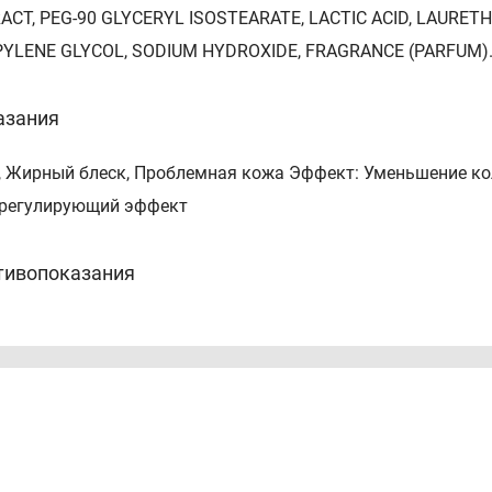
ACT, PEG-90 GLYCERYL ISOSTEARATE, LACTIC ACID, LAURET
YLENE GLYCOL, SODIUM HYDROXIDE, FRAGRANCE (PARFUM)
азания
, Жирный блеск, Проблемная кожа Эффект: Уменьшение кол
регулирующий эффект
тивопоказания
видуальная непереносимость компонентов.
соб применения
нить в руках, нанести на влажную кожу, помассировать и 
ром. Область применения: Лицо