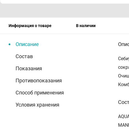
Информация о товаре
В наличии
Описание
Опи
Состав
Себи
сокр
Показания
Очищ
Противопоказания
Комб
Способ применения
Сос
Условия хранения
AQUA
MANN