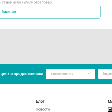
 отзыв, если купили этот товар
ь больше
кцияx и предложениях:
Блог
М
Новости