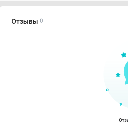
STEA
DISO
SODI
0
Отзывы
SODI
Пок
Сниж
Спо
Нано
Отз