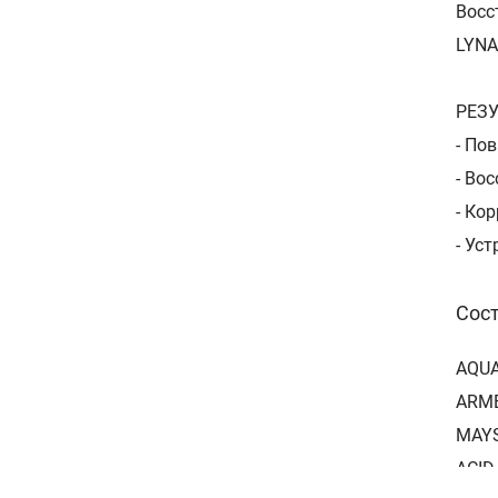
Восс
LYNA
РЕЗУ
- По
- Во
- Ко
- Ус
Сос
AQUA
ARME
MAYS
ACID