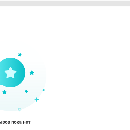
RATE • STEARYL ALCOHOL • BIS-PEG-18 METHYL ETHER DIMET
DIUM EDTA • HYDROLYZED LINSEED EXTRACT • ACETYL DIPEP
UM ACRYLOYLDIMETHYLTAURATE COPOLYMER • PENTAERYTH
UM BENZOATE • PHENOXYETHANOL • BENZOIC ACID • PARFUM /
азания
ение плотности кожи/Нечеткий овал лица.
соб применения
сить утром и вечером на кожу лица и шеи.
ывов пока нет