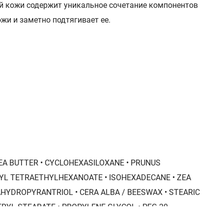
ой кожи содержит уникальное сочетание компонентов
жи и заметно подтягивает ее.
EA BUTTER • CYCLOHEXASILOXANE • PRUNUS
TYL TETRAETHYLHEXANOATE • ISOHEXADECANE • ZEA
HYDROPYRANTRIOL • CERA ALBA / BEESWAX • STEARIC
CERYL STEARATE • PROPYLENE GLYCOL • PEG-20