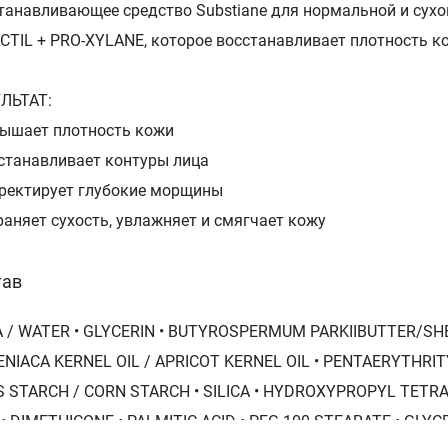
танавливающее средство Substiane для нормальной и сух
CTIL + PRO-XYLANE, которое восстанавливает плотность ко
ЛЬТАТ:
вышает плотность кожи
сстанавливает контуры лица
рректирует глубокие морщины
траняет сухость, увлажняет и смягчает кожу
тав
 / WATER • GLYCERIN • BUTYROSPERMUM PARKIIBUTTER/SH
NIACA KERNEL OIL / APRICOT KERNEL OIL • PENTAERYTHRI
 STARCH / CORN STARCH • SILICA • HYDROXYPROPYL TETRA
 • DIMETHICONE • PALMITIC ACID • PEG-100 STEARATE • GLY