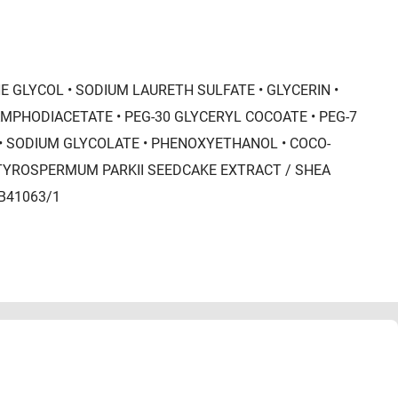
NE GLYCOL • SODIUM LAURETH SULFATE • GLYCERIN •
PHODIACETATE • PEG-30 GLYCERYL COCOATE • PEG-7
• SODIUM GLYCOLATE • PHENOXYETHANOL • COCO-
 BUTYROSPERMUM PARKII SEEDCAKE EXTRACT / SHEA
 B41063/1
 на влажную кожу лица, избегая контура глаз. Смыть