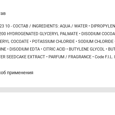
тав
23 10 - СОСТАВ / INGREDIENTS: AQUA / WATER • DIPROPYLE
200 HYDROGENATED GLYCERYL PALMATE • DISODIUM COCOAM
ERYL COCOATE • POTASSIUM CHLORIDE • SODIUM CHLORIDE 
INE • DISODIUM EDTA • CITRIC ACID • BUTYLENE GLYCOL •
ER SEEDCAKE EXTRACT • PARFUM / FRAGRANCE • Code F.I.L.
соб применения
сить утром и/или вечером, мягкими круговыми движениями
й.