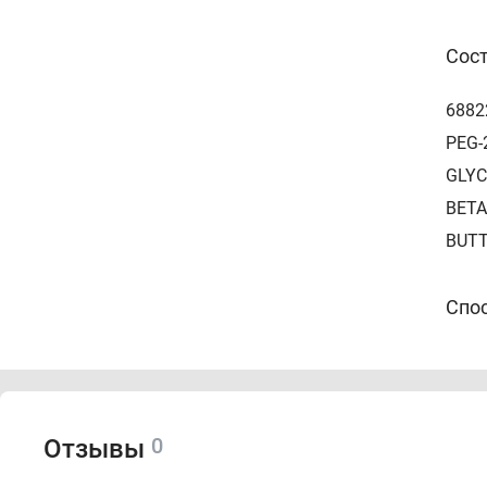
Сос
6882
PEG-
GLYC
BETA
BUTT
Спо
Нано
водо
0
Отзывы