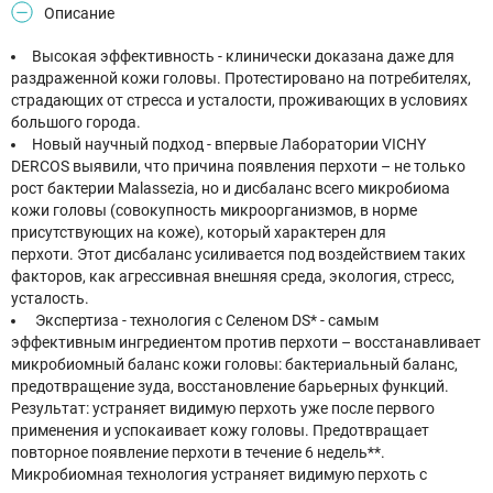
Описание
Высокая эффективность - клинически доказана даже для
раздраженной кожи головы. Протестировано на потребителях,
страдающих от стресса и усталости, проживающих в условиях
большого города.
Новый научный подход - впервые Лаборатории VICHY
DERCOS выявили, что причина появления перхоти – не только
рост бактерии Malassezia, но и дисбаланс всего микробиома
кожи головы (совокупность микроорганизмов, в норме
присутствующих на коже), который характерен для
перхоти. Этот дисбаланс усиливается под воздействием таких
факторов, как агрессивная внешняя среда, экология, стресс,
усталость.
Экспертиза - технология с Селеном DS* - самым
эффективным ингредиентом против перхоти – восстанавливает
микробиомный баланс кожи головы: бактериальный баланс,
предотвращение зуда, восстановление барьерных функций.
Результат: устраняет видимую перхоть уже после первого
применения и успокаивает кожу головы. Предотвращает
повторное появление перхоти в течение 6 недель**.
Микробиомная технология устраняет видимую перхоть с