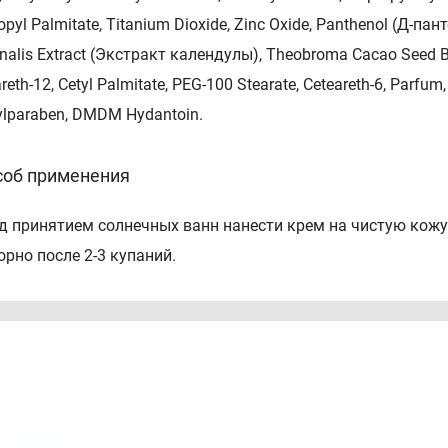
opyl Palmitate, Titanium Dioxide, Zinc Oxide, Panthenol (Д-пан
inalis Extract (Экстракт календулы), Theobroma Cacao Seed But
reth-12, Cetyl Palmitate, PEG-100 Stearate, Ceteareth-6, Parfu
ylparaben, DMDM Hydantoin.
соб применения
д принятием солнечных ванн нанести крем на чистую кожу 
орно после 2-3 купаний.