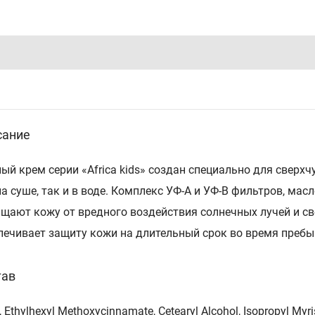
сание
ый крем серии «Africa kids» создан специально для сверхч
на суше, так и в воде. Комплекс УФ-А и УФ-B фильтров, м
щают кожу от вредного воздействия солнечных лучей и с
печивает защиту кожи на длительный срок во время пребыв
тав
 Ethylhexyl Methoxycinnamate, Cetearyl Alcohol, Isopropyl Myris