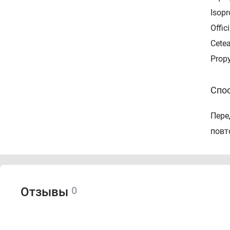
Isopr
Offic
Cetea
Prop
Спо
Пере
повт
0
Отзывы