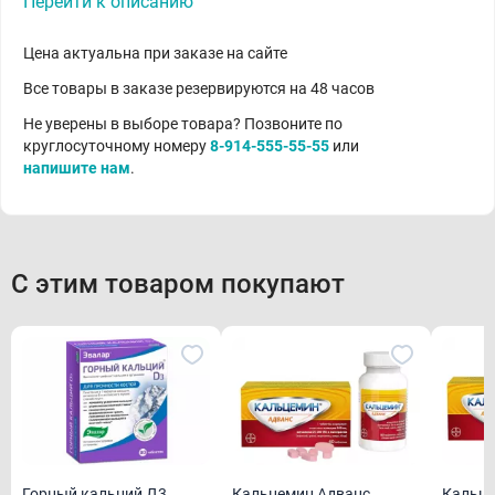
Перейти к описанию
Цена актуальна при заказе на сайте
Все товары в заказе резервируются на 48 часов
Не уверены в выборе товара? Позвоните по
круглосуточному номеру
8-914-555-55-55
или
напишите нам
.
С этим товаром покупают
Горный кальций Д3
Кальцемин Адванс
Кальце