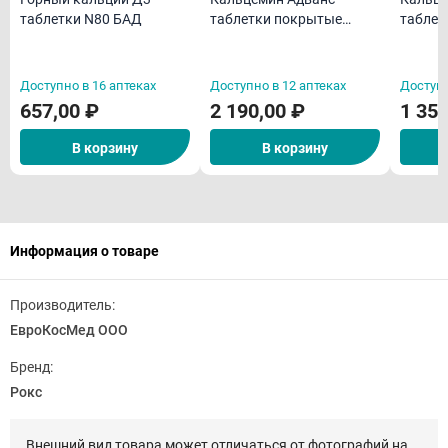
таблетки N80 БАД
таблетки покрытые
таблет
пленочной оболочкой
пленоч
N60
N30
Доступно в 16 аптеках
Доступно в 12 аптеках
Доступн
657,00 ₽
2 190,00 ₽
1 350
В корзину
В корзину
Информация о товаре
Производитель:
ЕвроКосМед ООО
Бренд:
Рокс
Внешний вид товара может отличаться от фотографий на