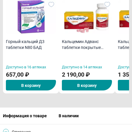
Горный кальций Д3
Кальцемин Адванс
Кальце
таблетки N80 БАД
таблетки покрытые
таблет
пленочной оболочкой
пленоч
N60
N30
Доступно в 16 аптеках
Доступно в 14 аптеках
Доступн
657,00 ₽
2 190,00 ₽
1 350
В корзину
В корзину
Информация о товаре
В наличии
Описание