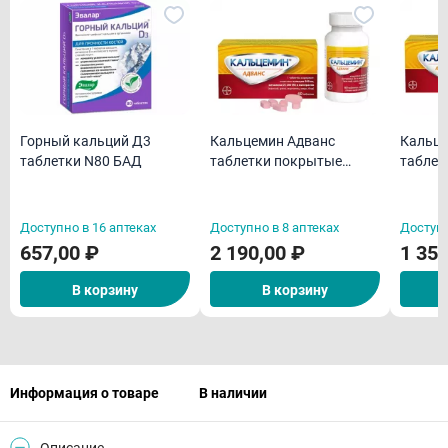
Горный кальций Д3
Кальцемин Адванс
Кальце
таблетки N80 БАД
таблетки покрытые
таблет
пленочной оболочкой
пленоч
N60
N30
Доступно в 16 аптеках
Доступно в 8 аптеках
Доступн
657,00 ₽
2 190,00 ₽
1 350
В корзину
В корзину
Информация о товаре
В наличии
Описание