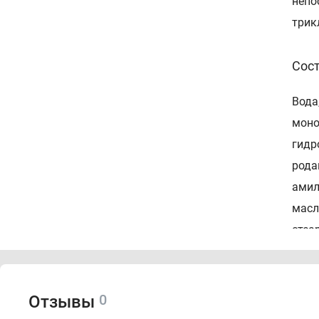
непо
трик
Сос
Вода
моно
гидр
рода
амил
масл
стеа
Спо
0
Отзывы
Нане