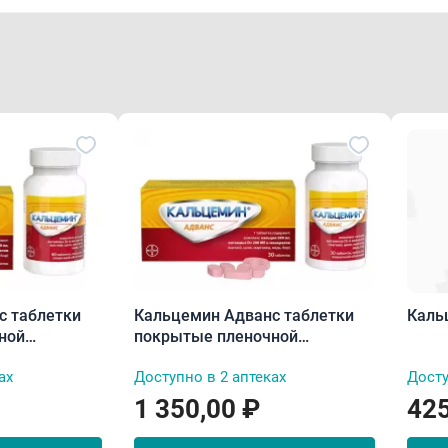
с таблетки
Кальцемин Адванс таблетки
Каль
ной
покрытые пленочной
оболочкой N30
ах
Доступно в 2 аптеках
Досту
1 350,00 ₽
425