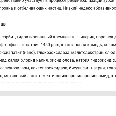
средственно участвует в процессе реминерализации зубов.
лозана и отбеливающих частиц. Низкий индекс абразивнос
тав
, сорбит, гидратированный кремнезем, глицерин, порошок 
фторфосфат натрия 1450 ppm, ксантановая камедь, кока
оксиапатит (нано), глюкозоксидаза, мальтодекстрин, слюд
нид калия, хлорид калия, оксид олова, натрия гидроксид, 
оглюкозилазы, лактопероксидаза, бисульфит натрия, токо
о, метиловый лактат, ментилдиизопропилпропионамид, эти
риновая кислота, гидрированный лецитин
соб применения
сите зубную пасту на щетку и почистите зубы как обычно.