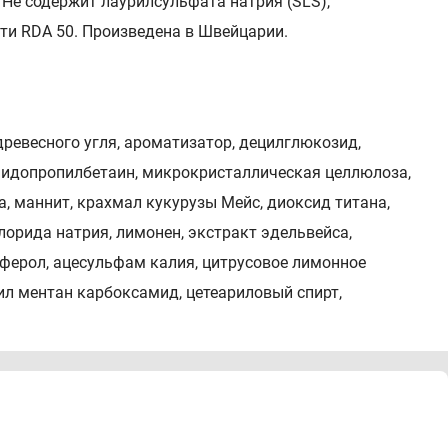
 Не содержит лаурилсульфата натрия (SLS),
ти RDA 50. Произведена в Швейцарии.
древесного угля, ароматизатор, децилглюкозид,
мидопропилбетаин, микрокристаллическая целлюлоза,
а, маннит, крахмал кукурузы Мейс, диоксид титана,
хлорида натрия, лимонен, экстракт эдельвейса,
ферол, ацесульфам калия, цитрусовое лимонное
л ментан карбоксамид, цетеариловый спирт,
 Используйте пасту дважды в день утром и вечером