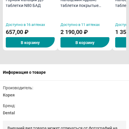
таблетки N80 БАД
таблетки покрытые
таблет
пленочной оболочкой
пленоч
N60
N30
Доступно в 16 аптеках
Доступно в 11 аптеках
Доступн
657,00 ₽
2 190,00 ₽
1 350
В корзину
В корзину
Информация о товаре
Производитель:
Корея
Бренд:
Dental
Внешний вид товара может отличаться от фотографий на