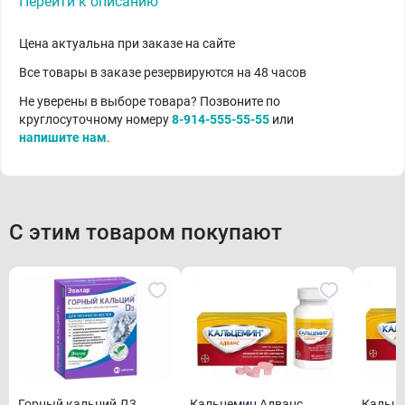
Перейти к описанию
Цена актуальна при заказе на сайте
Все товары в заказе резервируются на 48 часов
Не уверены в выборе товара? Позвоните по
круглосуточному номеру
8-914-555-55-55
или
напишите нам
.
С этим товаром покупают
Горный кальций Д3
Кальцемин Адванс
Кальце