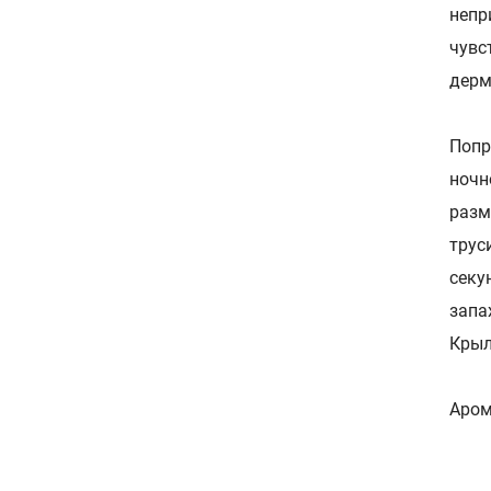
непр
чувс
дерм
Попр
ночн
разм
трус
секу
запа
Крыл
Аром
Сос