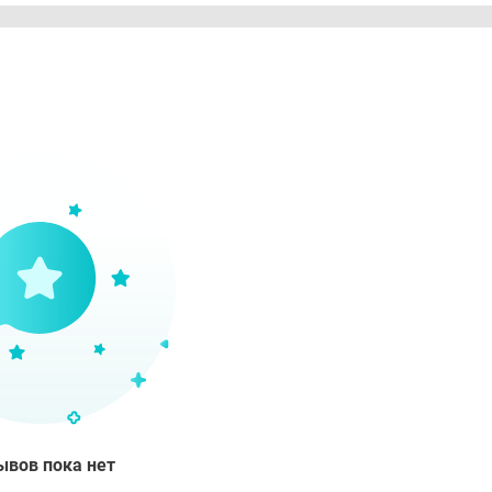
юлоза, полиакрилат натрия, прочие компоненты.
азания
мная гигиена.
вия хранения
мывать в унитаз. Хранить в сухом прохладном месте.
ывов пока нет