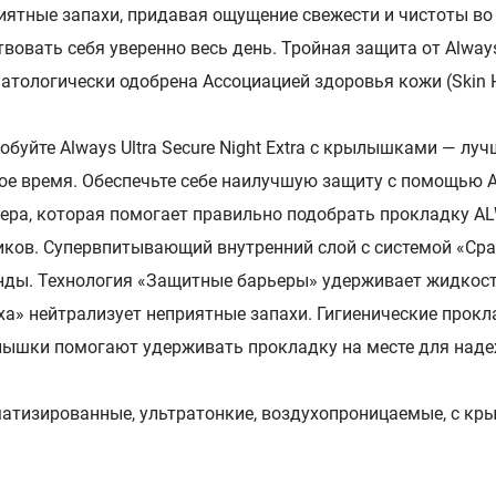
иятные запахи, придавая ощущение свежести и чистоты во 
твовать себя уверенно весь день. Тройная защита от Alwa
атологически одобрена Ассоциацией здоровья кожи (Skin Hea
обуйте Always Ultra Secure Night Extra с крылышками — лу
ое время. Обеспечьте себе наилучшую защиту с помощью A
ера, которая помогает правильно подобрать прокладку A
иков. Супервпитывающий внутренний слой с системой «Сра
нды. Технология «Защитные барьеры» удерживает жидкост
ха» нейтрализует неприятные запахи. Гигиенические прок
ышки помогают удерживать прокладку на месте для над
атизированные, ультратонкие, воздухопроницаемые, с к
тав