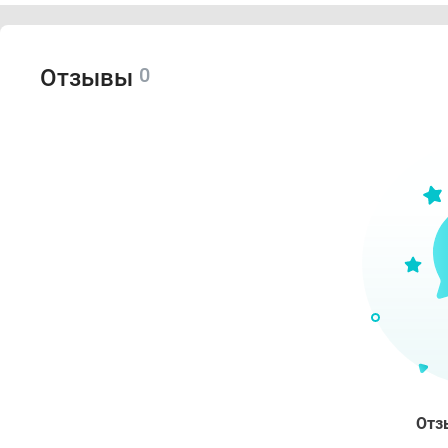
Целл
0
Отзывы
Пок
Инти
Усло
Не с
Отз