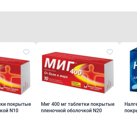
тки покрытые
Миг 400 мг таблетки покрытые
Налг
кой N10
пленочной оболочкой N20
покр
обол