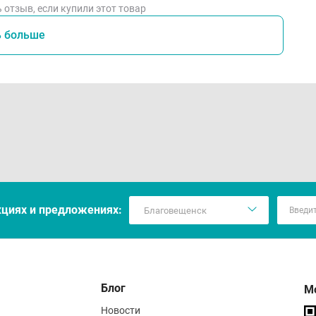
 отзыв, если купили этот товар
ь больше
кцияx и предложениях:
Блог
М
Новости