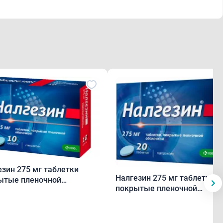
езин 275 мг таблетки
Налгезин 275 мг таблетки
ытые пленочной
покрытые пленочной
очкой N10
оболочкой N20