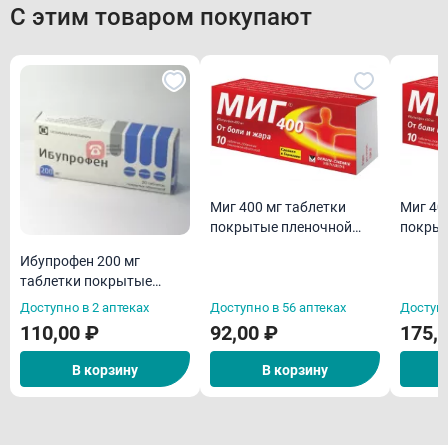
С этим товаром покупают
Миг 400 мг таблетки
Миг 40
покрытые пленочной
покрыт
оболочкой N10
оболоч
Ибупрофен 200 мг
таблетки покрытые
оболочкой N20
Доступно в 2 аптеках
Доступно в 56 аптеках
Доступн
110,00 ₽
92,00 ₽
175,
В корзину
В корзину