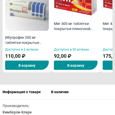
Миг 400 мг таблетки
Миг 40
покрытые пленочной
покрыт
оболочкой N10
оболоч
Ибупрофен 200 мг
таблетки покрытые
оболочкой N20
Доступно в 2 аптеках
Доступно в 55 аптеках
Доступн
110,00 ₽
92,00 ₽
175,
В корзину
В корзину
Информация о товаре
В наличии
Производитель:
Кимберли-Кларк