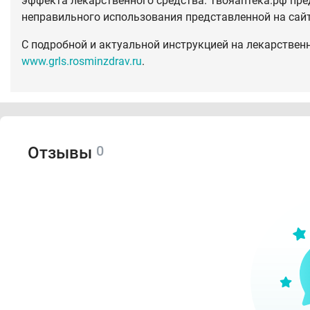
эффекта лекарственного средства. Твояаптека.рф пре
неправильного использования представленной на сай
С подробной и актуальной инструкцией на лекарствен
www.grls.rosminzdrav.ru
.
0
Отзывы