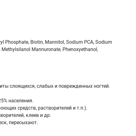
yl Phosphate, Biotin, Mannitol, Sodium PCA, Sodium
ine, Methylsilanol Mannuronate, Phenoxyethanol,
ты слоящихся, слабых и поврежденных ногтей.
25% населения.
щих средств, растворителей и т.п.).
орителей, клеев и др.
еск, пересыхают.