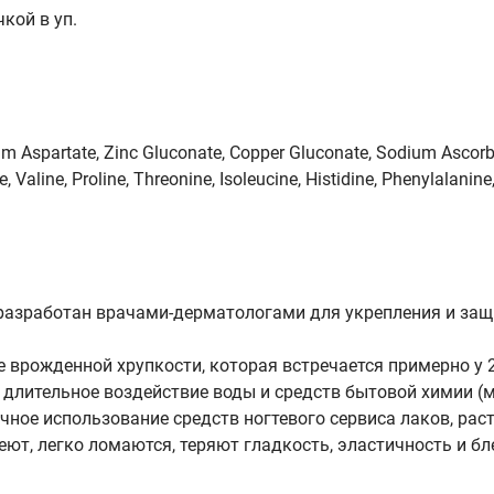
кой в уп.
m Aspartate, Zinc Gluconate, Сopper Gluconate, Sodium Ascorb
ine, Valine, Proline, Threonine, Isoleucine, Histidine, Phenylalan
азработан врачами-дерматологами для укрепления и защи
 врожденной хрупкости, которая встречается примерно у 
лительное воздействие воды и средств бытовой химии (мою
ое использование средств ногтевого сервиса лаков, раств
еют, легко ломаются, теряют гладкость, эластичность и бл