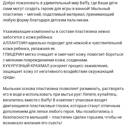
Добро пожаловать в удивительный мир Baffy, где Ваши дети
сами могут создать героев для игры в ванной! Мыльный
пластилин – мягкий, податливый материал, принимающий
любую форму благодаря детским пальчикам.
Ухаживающие компоненты в составе пластилина нежно
заботятся о коже ребёнка:
АЛЛАНТОИН идеально подходит для нежной и чувствительной
кожи ребенка, увлажняя ее.
ГЛИЦЕРИН мягко очищает и смягчает кожу, помогает бороться
с мелкими повреждениями кожи, ссадинами.
КУКУРУЗНЫЙ КРАХМАЛ ускоряет процесс заживления,
защищает кожу от негативного воздействия окружающей
среды.
Мыльная основа пластилина позволяет разминать, растворять
его в воде и использовать при мытье рук! Лепите, купайтесь,
веселитесь вместе с Baffy! В комплект упаковки входят
двигающиеся пластиковые глазки, которые станут отличным
дополнением для лепки любого героя. Мы позаботились о
безопасности малышей – пластилин сделан горьким, чтобы не
возникало желания его съесть!