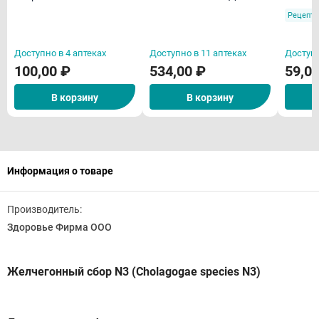
N24
Эвалар
оболоч
Рецепту
Доступно в 4 аптеках
Доступно в 11 аптеках
Доступн
100,00 ₽
534,00 ₽
59,0
В корзину
В корзину
Информация о товаре
Производитель:
Здоровье Фирма ООО
Желчегонный сбор N3 (Cholagogae species N3)