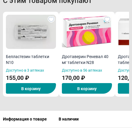
С этим товаром покупают
Белластезин таблетки
Дротаверин Реневал 40
Дротав
N10
мг таблетки N28
таблет
Доступно в 3 аптеках
Доступно в 56 аптеках
Доступн
155,00 ₽
170,00 ₽
120,
В корзину
В корзину
Информация о товаре
В наличии