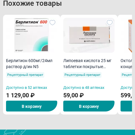
Похожие товары
Берлитион 600мг/24мл
Липоевая кислота 25 мг
Октолипен 3
раствор д/ин N5
таблетки покрытые
концентрат дл
оболочкой N50
10мл а
Рецептурный препарат
Рецептурный препарат
Рецепту
Доступно в 52 аптеках
Доступно в 48 аптеках
Доступн
1 129,00 ₽
59,00 ₽
599,
В корзину
В корзину