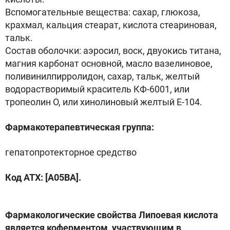
Вспомогательные вещества: сахар, глюкоза,
крахмал, кальция стеарат, кислота стеариновая,
тальк.
Состав оболочки: аэросил, воск, двуокись титана,
магния карбонат основной, масло вазелиновое,
поливинилпирролидон, сахар, тальк, желтый
водорастворимый краситель КФ-6001, или
тропеолин О, или хинолиновый желтый Е-104.
Фармакотерапевтическая группа:
гепатопротекторное средство
Код ATX: [A05BA].
Фармакологические свойства Липоевая кислота
является коферментом, участвующим в