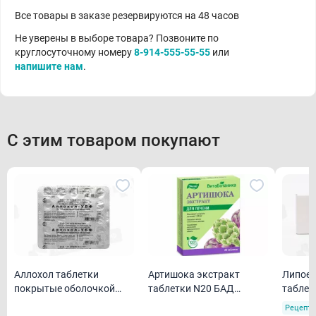
Все товары в заказе резервируются на 48 часов
Не уверены в выборе товара? Позвоните по
круглосуточному номеру
8-914-555-55-55
или
напишите нам
.
С этим товаром покупают
Аллохол таблетки
Артишока экстракт
Липоев
покрытые оболочкой
таблетки N20 БАД
таблет
N24
Эвалар
оболоч
Рецепту