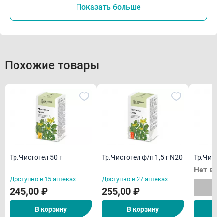
Показать больше
Похожие товары
Тр.Чистотел 50 г
Тр.Чистотел ф/п 1,5 г N20
Тр.Чист
Нет в
Доступно в 15 аптеках
Доступно в 27 аптеках
245,00 ₽
255,00 ₽
В корзину
В корзину