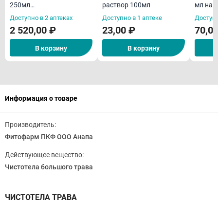
250мл
раствор 100мл
мл нар
(дезинфицирующее ср-
примен
Доступно в 2 аптеках
Доступно в 1 аптеке
Доступн
во)
дезин
2 520,00 ₽
23,00 ₽
70,0
средст
В корзину
В корзину
Информация о товаре
Производитель:
Фитофарм ПКФ ООО Анапа
Действующее вещество:
Чистотела большого трава
ЧИСТОТЕЛА ТРАВА