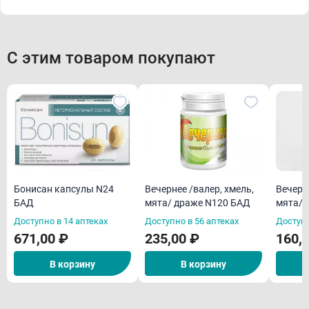
С этим товаром покупают
Бонисан капсулы N24
Вечернее /валер, хмель,
Вечерн
БАД
мята/ драже N120 БАД
мята/ 
Доступно в 14 аптеках
Доступно в 56 аптеках
Доступн
671,00 ₽
235,00 ₽
160,
В корзину
В корзину