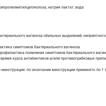
ксипропилметилцеллюлоза, натрия лактат, вода
ктериального вагиноза обильных выделений, неприятного
ктика симптомов бактериального вагиноза
профилактика появления симптомов бактериального вагино
время курса антибиотиков и/или противогрибковых препа
менструации: по окончании менструации применять по 1 тю