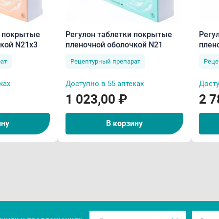
и покрытые
Регулон таблетки покрытые
Регу
кой N21х3
пленочной оболочкой N21
плен
ат
Рецептурный препарат
Реце
ках
Доступно в 55 аптеках
Досту
1 023,00 ₽
2 7
ину
В корзину