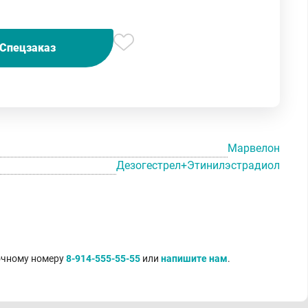
Спецзаказ
Марвелон
Дезогестрел+Этинилэстрадиол
точному номеру
8-914-555-55-55
или
напишите нам
.