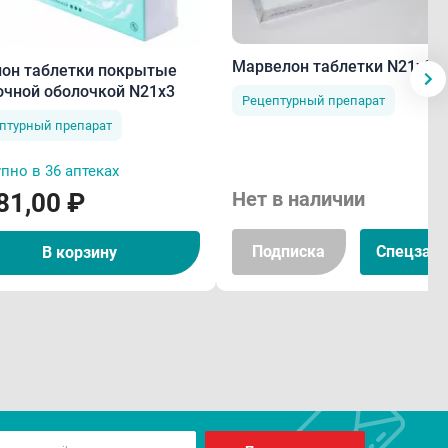
Марвелон таблетки N21х3
лон таблетки покрытые
очной оболочкой N21х3
Рецептурный препарат
птурный препарат
пно в 36 аптеках
Нет в наличии
81,00 ₽
Подписка
Спецзака
В корзину