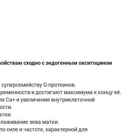
войствам сходно с эндогенным окситоцином
суперсемейству G-протеинов.
еременности и достигают максимума к концу её.
я Са+ и увеличения внутриклеточной
ости.
атки.
лаживание зева матки.
о силе и частоте, характерной для