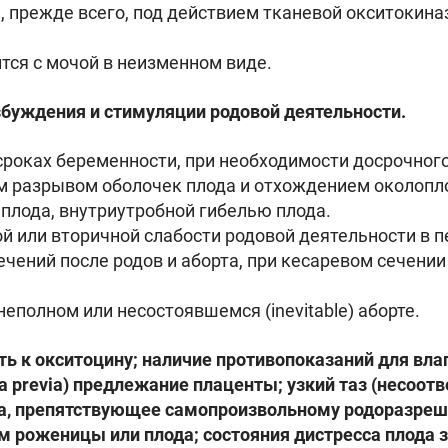
, прежде всего, под действием тканевой окситокина
ся с мочой в неизменном виде.
буждения и стимуляции родовой деятельности.
сроках беременности, при необходимости досрочного
 разрывом оболочек плода и отхождением околопл
 плода, внутриутробной гибелью плода.
й или вторичной слабости родовой деятельности в п
чений после родов и аборта, при кесаревом сечении
неполном или несостоявшемся (inevitable) аборте.
ь к окситоцину; наличие противопоказаний для вла
 previa) предлежание плаценты; узкий таз (несоотв
да, препятствующее самопроизвольному родоразреш
 роженицы или плода; состояния дистресса плода 