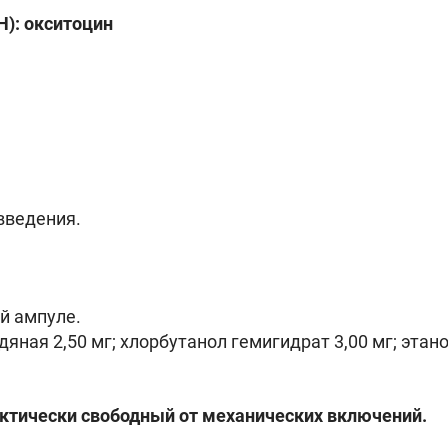
): окситоцин
введения.
й ампуле.
ная 2,50 мг; хлорбутанол гемигидрат 3,00 мг; этанол
актически свободный от механических включений.