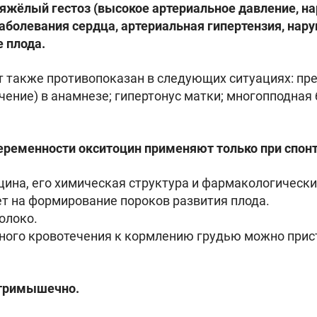
тяжёлый гестоз (высокое артериальное давление, на
 заболевания сердца, артериальная гипертензия, на
 плода.
т также противопоказан в следующих ситуациях: п
ечение) в анамнезе; гипертонус матки; многопподна
еременности окситоцин применяют только при спон
на, его химическая структура и фармакологические
ет на формирование пороков развития плода.
олоко.
ного кровотечения к кормлению грудью можно прист
утримышечно.