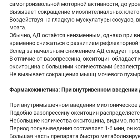
самопроизвольной моторной активности, до уро
Вызывает сокращение миоэпителиальных клеток
Воздействуя на гладкую мускулатуры сосудов, в
мозга.
Обычно, АД остаётся неизменным, однако при в
временно снижаться с развитием рефлекторной 
Вслед за начальным снижением АД следует прод
В отличие от вазопрессина, окситоцин обладае
окситоцина с большими количествами безэлектр
Не вызывает сокращения мышц мочевого пузыр
Фармакокинетика: При внутривенном введении де
При внутримышечном введении миотоническое дей
Подобно вазопрессину окситоцин распределяетс
Небольшие количества окситоцина, видимо, поп
Период полувыведения составляет 1-6 мин, он к
Большая часть препарата быстро метаболизирует