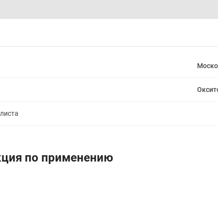
Моско
Оксит
алиста
укция по применению