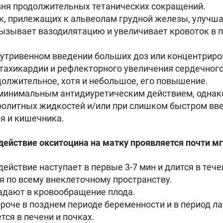
вня продолжительных тетанических сокращений.
, прилежащих к альвеолам грудной железы, улучша
ызывает вазодилятацию и увеличивает кровоток в п
нутривенном введении больших доз или концентрир
тахикардии и рефлекторного увеличения сердечного
олжительное, хотя и небольшое, его повышение.
т минимальным антидиуретическим действием, однак
олитных жидкостей и/или при слишком быстром вве
я и кишечника.
йствие окситоцина на матку проявляется почти мгн
ствие наступает в первые 3-7 мин и длится в течен
я по всему внеклеточному пространству.
адают в кровообращение плода.
ороче в позднем периоде беременности и в период л
ся в печени и почках.