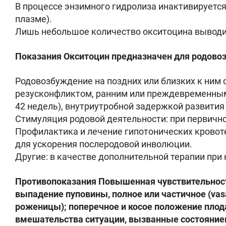
В процессе энзимного гидролиза инактивируется
плазме).
Лишь небольшое количество окситоцина выводит
Показания Окситоцин предназначен для родовоз
Родовозбуждение на поздних или близких к ним 
резусконфликтом, ранним или преждевременным
42 недель), внутриутробной задержкой развития
Стимуляция родовой деятельности: при первично
Профилактика и лечение гипотонических кровоте
для ускорения послеродовой инволюции.
Другие: в качестве дополнительной терапии при 
Противопоказания Повышенная чувствительност
выпадение пуповины, полное или частичное (vasa
роженицы); поперечное и косое положение пло
вмешательства ситуации, вызванные состоянием