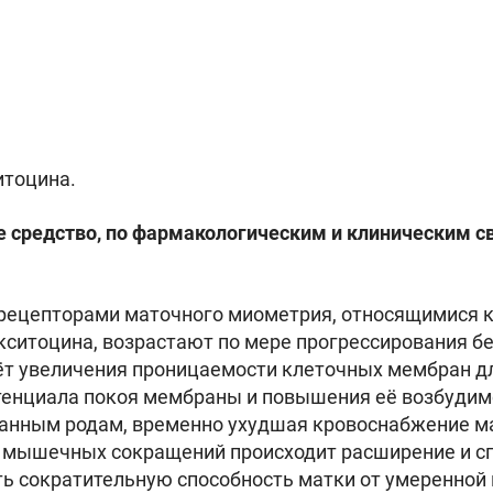
итоцина.
 средство, по фармакологическим и клиническим с
рецепторами маточного миометрия, относящимися к 
кситоцина, возрастают по мере прогрессирования б
ёт увеличения проницаемости клеточных мембран дл
тенциала покоя мембраны и повышения её возбудим
анным родам, временно ухудшая кровоснабжение м
 мышечных сокращений происходит расширение и сг
ь сократительную способность матки от умеренной п