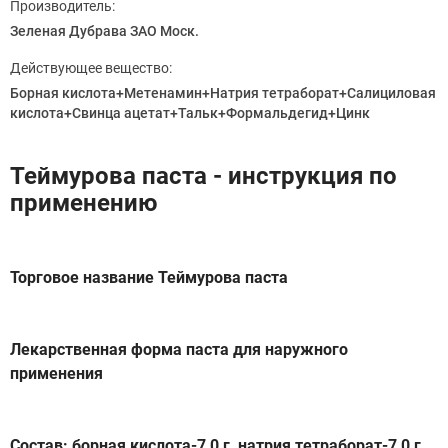
Производитель:
Зеленая Дубрава ЗАО Моск.
Действующее вещество:
Борная кислота+Метенамин+Натрия тетраборат+Салициловая
кислота+Свинца ацетат+Тальк+Формальдегид+Цинк
Теймурова паста - инструкция по
применению
Торговое название Теймурова паста
Лекарственная форма паста для наружного
применения
Состав: борная кислота-7,0 г, натрия тетраборат-7,0 г,