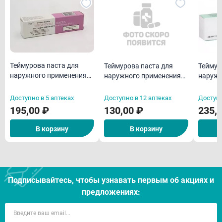
Теймурова паста для
Теймур
Теймурова паста для
наружного применения
наружн
наружного применения
50 г
50 г
30 г *
Доступно в 5 аптеках
Доступно в 12 аптеках
Доступн
195,00 ₽
130,00 ₽
235,
В корзину
В корзину
Подписывайтесь, чтобы узнавать первым об акцияx и
предложениях: