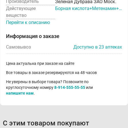
Производитель
Зеленая Дубрава ЗАО Моск.
Действующее
Борная кислота+Метенамин+Натрия тетраборат+Салициловая кислота+Свинца ацетат+Тальк+Формальдегид+Цинк
вещество
Перейти к описанию
Информация о заказе
Самовывоз
Доступно в 23 аптеках
Цена актуальна при заказе на сайте
Все товары в заказе резервируются на 48 часов
Не уверены в выборе товара? Позвоните по
круглосуточному номеру
8-914-555-55-55
или
напишите нам
.
С этим товаром покупают