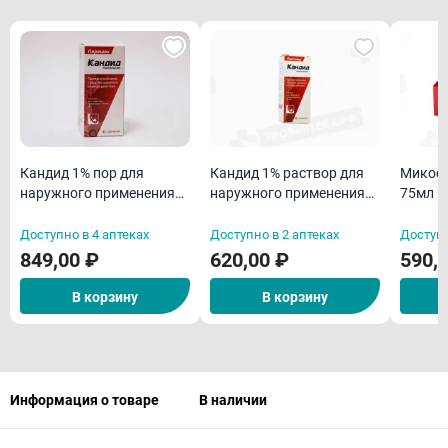
Кандид 1% пор для
Кандид 1% раствор для
Микост
наружного применения
наружного применения
75мл
30 г
20мл
Доступно в 4 аптеках
Доступно в 2 аптеках
Доступн
849,00 ₽
620,00 ₽
590,
В корзину
В корзину
Информация о товаре
В наличии