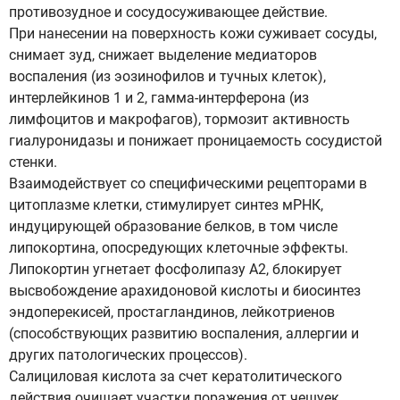
противозудное и сосудосуживающее действие.
При нанесении на поверхность кожи суживает сосуды,
снимает зуд, снижает выделение медиаторов
воспаления (из эозинофилов и тучных клеток),
интерлейкинов 1 и 2, гамма-интерферона (из
лимфоцитов и макрофагов), тормозит активность
гиалуронидазы и понижает проницаемость сосудистой
стенки.
Взаимодействует со специфическими рецепторами в
цитоплазме клетки, стимулирует синтез мРНК,
индуцирующей образование белков, в том числе
липокортина, опосредующих клеточные эффекты.
Липокортин угнетает фосфолипазу А2, блокирует
высвобождение арахидоновой кислоты и биосинтез
эндоперекисей, простагландинов, лейкотриенов
(способствующих развитию воспаления, аллергии и
других патологических процессов).
Салициловая кислота за счет кератолитического
действия очищает участки поражения от чешуек,