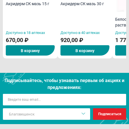
Акридерм СК мазь 15 г
Акридерм СК мазь 30 г
Белоса
раство
примен
Доступно в 18 аптеках
Доступно в 40 аптеках
Доступн
670,00 ₽
920,00 ₽
1 770
В корзину
В корзину
Подписывайтесь, чтобы узнавать первым об акцияx и
предложениях:
Подписаться