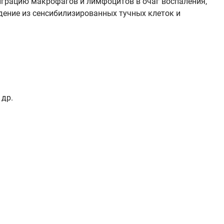
играцию макрофагов и лимфоцитов в очаг воспаления,
ение из сенсибилизированных тучных клеток и
 др.