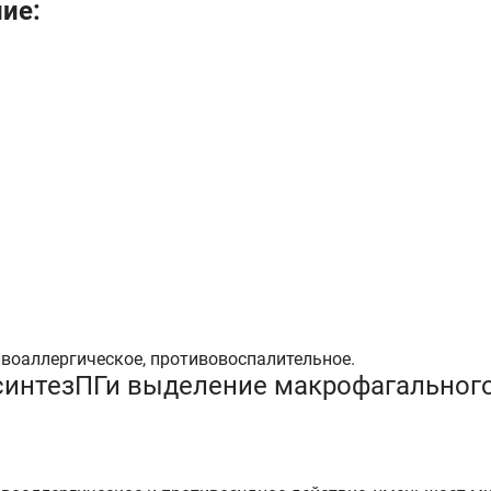
ние:
воаллергическое, противовоспалительное.
 синтезПГи выделение макрофагального