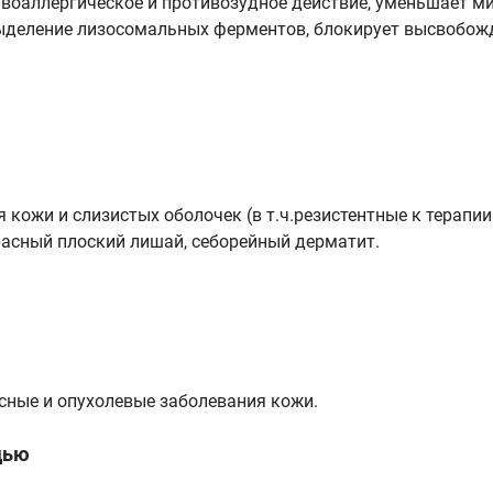
воаллергическое и противозудное действие, уменьшает м
деление лизосомальных ферментов, блокирует высвобожд
кожи и слизистых оболочек (в т.ч.резистентные к терапии
красный плоский лишай, себорейный дерматит.
усные и опухолевые заболевания кожи.
дью