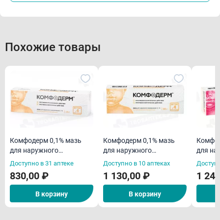
Похожие товары
Комфодерм 0,1% мазь
Комфодерм 0,1% мазь
Комфод
для наружного
для наружного
для на
применения 15 г
применения 30 г
примен
Доступно в 31 аптеке
Доступно в 10 аптеках
Доступн
830,00 ₽
1 130,00 ₽
1 240
В корзину
В корзину