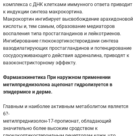
комплекса с ДНК клетками иммунного ответа приводит
к индукции синтеза макрокортина.
Макрокортин ингибирует высвобождение арахидоновой
кислоты и, тем самым, образование медиаторов
воспаления типа простагландинов и лейкотриенов.
Ингибирование глюкокортикостероидами синтеза
вазодилатирующих простагландинов и потенцирование
сосудосуживающего действия адреналина, приводят к
вазоконстрикторному эффекту.
Фармакокинетика При наружном применении
метилпреднизолона ацепонат гидролизуется в
эпидермисе и дерме.
Главным и наиболее активным метаболитом является
6?-
метилпреднизолон-17-пропионат, обладающий
значительно более высоким сродством к
глюкокортикостероидным рецепторам кожи, что