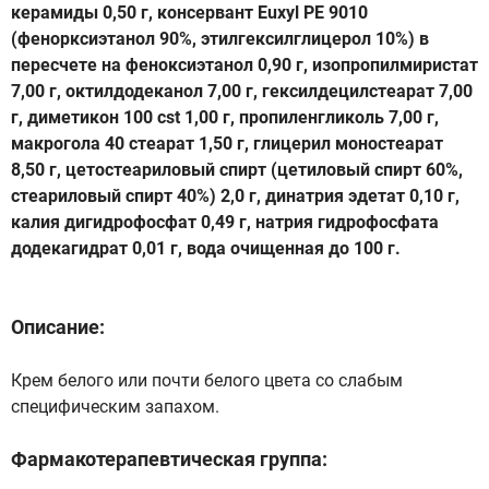
керамиды 0,50 г, консервант Euxyl PE 9010
(фенорксиэтанол 90%, этилгексилглицерол 10%) в
пересчете на феноксиэтанол 0,90 г, изопропилмиристат
7,00 г, октилдодеканол 7,00 г, гексилдецилстеарат 7,00
г, диметикон 100 cst 1,00 г, пропиленгликоль 7,00 г,
макрогола 40 стеарат 1,50 г, глицерил моностеарат
8,50 г, цетостеариловый спирт (цетиловый спирт 60%,
стеариловый спирт 40%) 2,0 г, динатрия эдетат 0,10 г,
калия дигидрофосфат 0,49 г, натрия гидрофосфата
додекагидрат 0,01 г, вода очищенная до 100 г.
Описание:
Крем белого или почти белого цвета со слабым
специфическим запахом.
Фармакотерапевтическая группа: