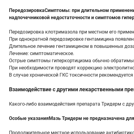
ПередозировкаСимптомы: при длительном применении
надпочечниковой недостаточности и симптомов гипе
Передозировка клотримазола при местном его примен
При однократной передозировке гентамицина появлен
Длительное лечение гентамицином в повышенных доза
Лечение: симптоматическое.
Острые симптомы гиперкортицизма обычно обратимы
При необходимости проводят коррекцию электролитно
В случае хронической ГКС токсичности рекомендуется
Взаимодействие с другими лекарственными пр
Какого-либо взаимодействия препарата Тридерм с др
Особые указанияМазь Тридерм не предназначена для
Продолжительное местное использование антибиотико