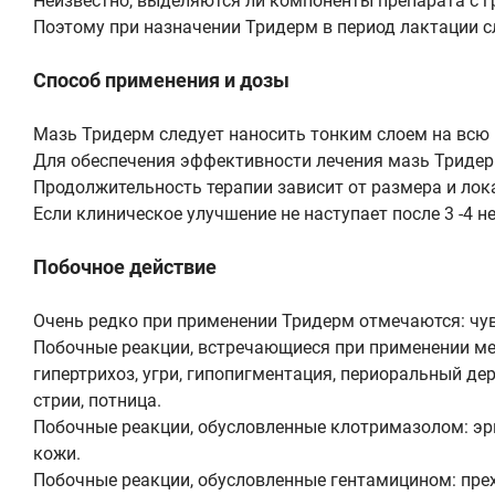
Неизвестно, выделяются ли компоненты препарата с 
Поэтому при назначении Тридерм в период лактации с
Способ применения и дозы
Мазь Тридерм следует наносить тонким слоем на всю 
Для обеспечения эффективности лечения мазь Тридер
Продолжительность терапии зависит от размера и лок
Если клиническое улучшение не наступает после 3 -4 
Побочное действие
Очень редко при применении Тридерм отмечаются: чув
Побочные реакции, встречающиеся при применении мес
гипертрихоз, угри, гипопигментация, периоральный де
стрии, потница.
Побочные реакции, обусловленные клотримазолом: эри
кожи.
Побочные реакции, обусловленные гентамицином: прех