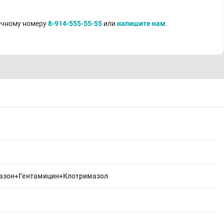
точному номеру
8-914-555-55-55
или
напишите нам
.
азон+Гентамицин+Клотримазол