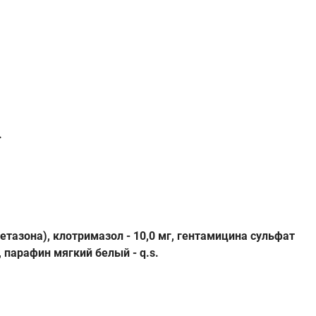
.
етазона), клотримазол - 10,0 мг, гентамицина сульфат
 парафин мягкий белый - q.s.