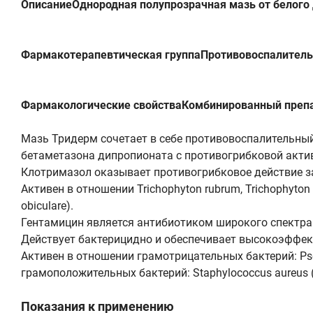
ОписаниеОднородная полупрозрачная мазь от белого 
Фармакотерапевтическая группаПротивовоспалительн
Фармакологические свойстваКомбинированный препа
Мазь Тридерм сочетает в себе противовоспалительны
бетаметазона дипропионата с противогрибковой акт
Клотримазол оказывает противогрибковое действие за
Активен в отношении Trichophyton rubrum, Trichophyton m
obiculare).
Гентамицин является антибиотиком широкого спектра
Действует бактерицидно и обеспечивает высокоэффек
Активен в отношении грамотрицательных бактерий: Pseudom
грамоположительных бактерий: Staphylococcus aureus
Показания к применению