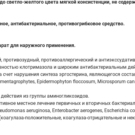
до светло-желтого цвета мягкой консистенции, не соде
ое, антибактериальное, противогрибковое средство.
рат для наружного применения.
й, противозудный, противоаллергический и антиэкссудати
ивностью клотримазола и широким антибактериальным дей
 счет нарушения синтеза эргостерина, являющегося сост
entagrophytes, Epidermophyton floccosum, Microsporum canis,
 действия из группы аминогликозидов.
тивное местное лечение первичных и вторичных бактериа
onas aeruginosa, Enterobacter aerogenes, Escherichia coli, 
 (коагулаза-положительные, коагулаза-отрицательные и н