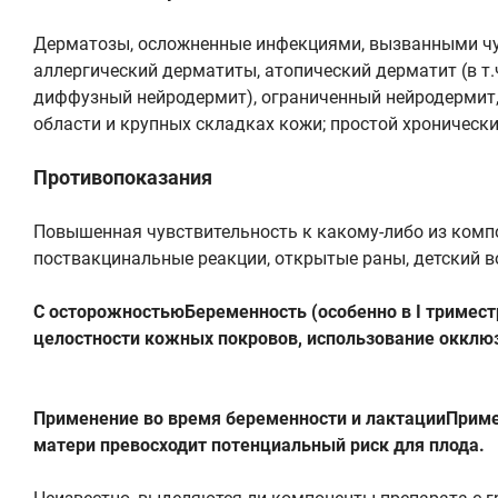
Дерматозы, осложненные инфекциями, вызванными чувс
аллергический дерматиты, атопический дерматит (в т.
диффузный нейродермит), ограниченный нейродермит,
области и крупных складках кожи; простой хроническ
Противопоказания
Повышенная чувствительность к какому-либо из компо
поствакцинальные реакции, открытые раны, детский воз
С осторожностьюБеременность (особенно в I триместре
целостности кожных покровов, использование окклюз
Применение во время беременности и лактацииПриме
матери превосходит потенциальный риск для плода.