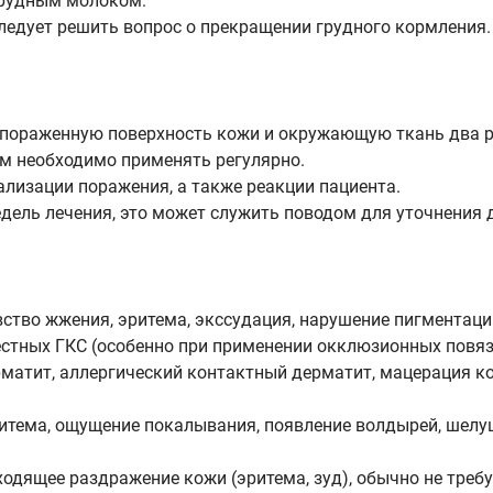
грудным молоком.
ледует решить вопрос о прекращении грудного кормления.
пораженную поверхность кожи и окружающую ткань два раз
м необходимо применять регулярно.
ализации поражения, а также реакции пациента.
недель лечения, это может служить поводом для уточнения 
ство жжения, эритема, экссудация, нарушение пигментации
тных ГКС (особенно при применении окклюзионных повязок
рматит, аллергический контактный дерматит, мацерация к
тема, ощущение покалывания, появление волдырей, шелуше
одящее раздражение кожи (эритема, зуд), обычно не треб