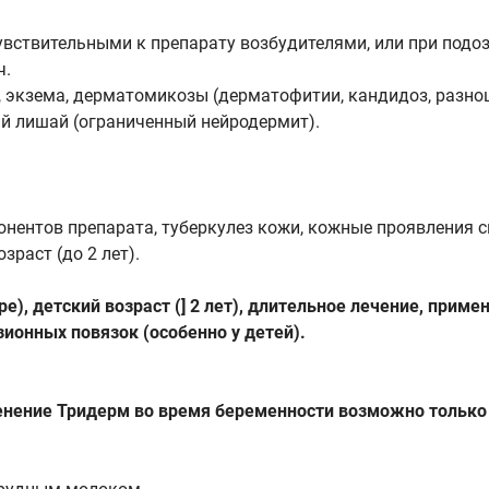
твительными к препарату возбудителями, или при подозре
ч.
 экзема, дерматомикозы (дерматофитии, кандидоз, разноц
ий лишай (ограниченный нейродермит).
нентов препарата, туберкулез кожи, кожные проявления си
раст (до 2 лет).
), детский возраст (] 2 лет), длительное лечение, прим
ионных повязок (особенно у детей).
нение Тридерм во время беременности возможно только в