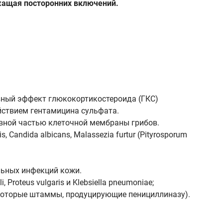
ржащая посторонних включений.
вный эффект глюкокортикостероида (ГКС)
ствием гентамицина сульфата.
авной частью клеточной мембраны грибов.
 Candida albicans, Malassezia furtur (Pityrosporum
льных инфекций кожи.
Proteus vulgaris и Klebsiella pneumoniae;
екоторые штаммы, продуцирующие пенициллиназу).