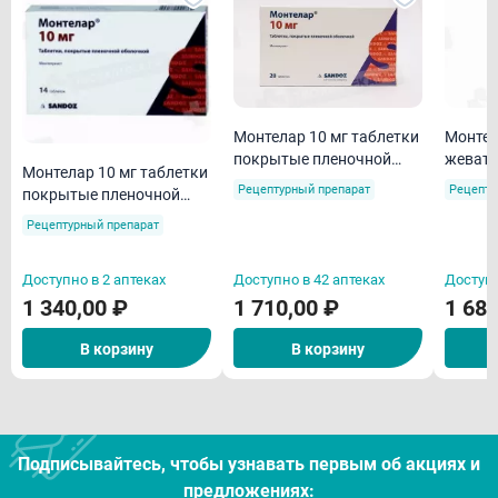
Монтелар 10 мг таблетки
Монтел
покрытые пленочной
жевате
Монтелар 10 мг таблетки
оболочкой N28
Рецептурный препарат
Рецепту
покрытые пленочной
оболочкой N14
Рецептурный препарат
Доступно в 2 аптеках
Доступно в 42 аптеках
Доступн
1 340,00 ₽
1 710,00 ₽
1 680
В корзину
В корзину
Подписывайтесь, чтобы узнавать первым об акцияx и
предложениях: