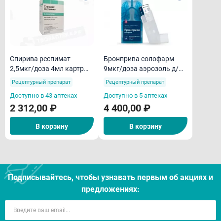
Спирива респимат
Бронприва солофарм
2,5мкг/доза 4мл картр
9мкг/доза аэрозоль д/
раствор для ингаляций
ингаляций
Рецептурный препарат
Рецептурный препарат
дозированный 200доз
Доступно в 43 аптеках
Доступно в 5 аптеках
2 312,00 ₽
4 400,00 ₽
В корзину
В корзину
Подписывайтесь, чтобы узнавать первым об акцияx и
предложениях: