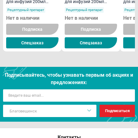
для инфузий 200мл
для инфузий 200мл
для ин
флакон
флакон
флако
Рецептурный препарат
Рецептурный препарат
Рецепту
Нет в наличии
Нет в наличии
Нет в
Подписка
Подписка
Спецзаказ
Спецзаказ
Подписывайтесь, чтобы узнавать первым об акцияx и
предложениях:
Подписаться
Контакты