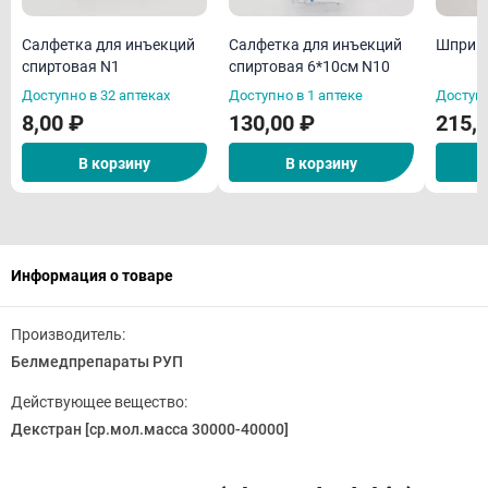
Салфетка для инъекций
Салфетка для инъекций
спиртовая N1
спиртовая 6*10см N10
Доступно в 32 аптеках
Доступно в 1 аптеке
Доступн
8,00 ₽
130,00 ₽
215,
В корзину
В корзину
Информация о товаре
Производитель:
Белмедпрепараты РУП
Действующее вещество:
Декстран [ср.мол.масса 30000-40000]