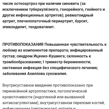
числе остеоартроз при наличии синовита (за
исключением туберкулёзного, гонорейного, гнойного и
других инфекционных артритов); ревматоидный
артрит, плечелопаточный периартрит, бурсит,
эпикондилит, тендовагинит.
ПРОТИВОПОКАЗАНИЯ Повышенная чувствительность к
любому из компонентов препарата; инфицированный
сустав; синдром Иценко-Кушинга; склонность к
тромбообразованию; I триместр беременности;
системная инфекция без специфического лечения;
заболевания Ахиллова сухожилия.
Внутрисуставное введение противопоказано при
перенесённой артропластике, патологической
кровоточивости (эндогенной или вызванной
антикоагулянтами), внутрисуставном переломе костей,
инфекционном (септическом) артрите и