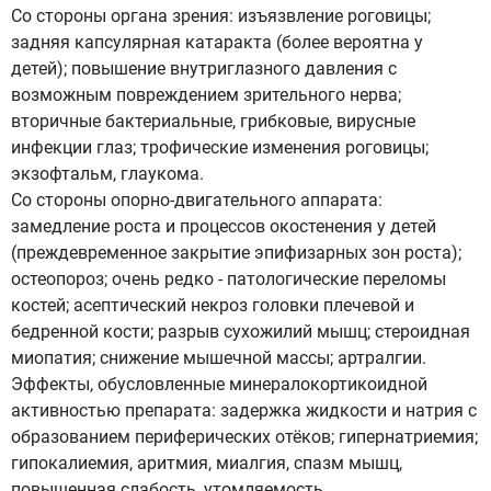
Со стороны органа зрения: изъязвление роговицы;
задняя капсулярная катаракта (более вероятна у
детей); повышение внутриглазного давления с
возможным повреждением зрительного нерва;
вторичные бактериальные, грибковые, вирусные
инфекции глаз; трофические изменения роговицы;
экзофтальм, глаукома.
Со стороны опорно-двигательного аппарата:
замедление роста и процессов окостенения у детей
(преждевременное закрытие эпифизарных зон роста);
остеопороз; очень редко - патологические переломы
костей; асептический некроз головки плечевой и
бедренной кости; разрыв сухожилий мышц; стероидная
миопатия; снижение мышечной массы; артралгии.
Эффекты, обусловленные минералокортикоидной
активностью препарата: задержка жидкости и натрия с
образованием периферических отёков; гипернатриемия;
гипокалиемия, аритмия, миалгия, спазм мышц,
повышенная слабость, утомляемость.