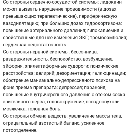
Со стороны сердечно-сосудистой системы: лидокаин
может вызвать нарушение проводимости (в дозах,
превышающих терапевтические), периферическую
вазодилятацию; при больших дозах гидрокортизона:
повышение артериального давления; гипокалиемия и
свойственные для неё изменения ЭКГ; тромбоэмболия;
сердечная недостаточность.
Со стороны нервной системы: бессонница,
раздражительность, беспокойство, возбуждение,
эйфория, эпилептиформные судороги; психические
расстройства; делирий; дезориентация; галлюцинации;
обострение маниакально-депрессивного психоза на
фоне приема препарата; депрессия; паранойя;
повышение внутричерепного давления с отёком соска
зрительного нерва, головокружение; псевдоопухоль
мозжечка; головная боль.
Со стороны обмена веществ: увеличение массы тела,
отрицательный азотистый баланс, усиленное
потоотделение.