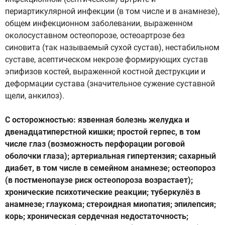
периартикулярной инфекции (в том числе и в анамнезе),
общем инфекционном заболевании, выраженном
околосуставном остеопорозе, остеоартрозе без
синовита (так называемый сухой сустав), нестабильном
суставе, асептическом некрозе формирующих сустав
эпифизов костей, выраженной костной деструкции и
деформации сустава (значительное сужение суставной
щели, анкилоз).
С осторожностью: язвенная болезнь желудка и
двенадцатиперстной кишки; простой герпес, в том
числе глаз (возможность перфорации роговой
оболочки глаза); артериальная гипертензия; сахарный
диабет, в том числе в семейном анамнезе; остеопороз
(в постменопаузе риск остеопороза возрастает);
хронические психотические реакции; туберкулёз в
анамнезе; глаукома; стероидная миопатия; эпилепсия;
корь; хроническая сердечная недостаточность;