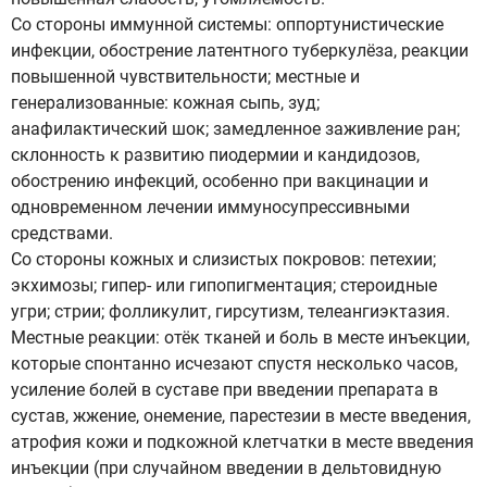
Со стороны иммунной системы: оппортунистические
инфекции, обострение латентного туберкулёза, реакции
повышенной чувствительности; местные и
генерализованные: кожная сыпь, зуд;
анафилактический шок; замедленное заживление ран;
склонность к развитию пиодермии и кандидозов,
обострению инфекций, особенно при вакцинации и
одновременном лечении иммуносупрессивными
средствами.
Со стороны кожных и слизистых покровов: петехии;
экхимозы; гипер- или гипопигментация; стероидные
угри; стрии; фолликулит, гирсутизм, телеангиэктазия.
Местные реакции: отёк тканей и боль в месте инъекции,
которые спонтанно исчезают спустя несколько часов,
усиление болей в суставе при введении препарата в
сустав, жжение, онемение, парестезии в месте введения,
атрофия кожи и подкожной клетчатки в месте введения
инъекции (при случайном введении в дельтовидную