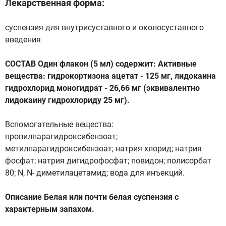
Лекарственная форма:
суспензия для внутрисуставного и околосуставного
введения
СОСТАВ Один флакон (5 мл) содержит: Активные
вещества: гидрокортизона ацетат - 125 мг, лидокаина
гидрохлорид моногидрат - 26,66 мг (эквивалентно
лидокаину гидрохлориду 25 мг).
Вспомогательные вещества:
пропилпарагидроксибензоат;
метилпарагидроксибензоат; натрия хлорид; натрия
фосфат; натрия дигидрофосфат; повидон; полисорбат
80; N, N- диметилацетамид; вода для инъекций.
Описание Белая или почти белая суспензия с
характерным запахом.