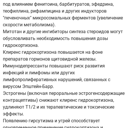
под влиянием фенитоина, барбитуратов, эфедрина,
теофиллина, рифампицина и других индукторов
"печеночных" микросомальных ферментов (увеличение
скорости метаболизма).
Митотан и другие ингибиторы синтеза стероидов могут
обусловливать необходимость повышения дозы
гидрокортизона.
Клиренс гидрокортизона повышается на фоне
препаратов гормонов щитовидной железы.
Иммунодепрессанты повышают риск развития
инфекций и лимфомы или других
лимфопролиферативных нарушений, связанных с
вирусом Эпштейн-Барр.
Эстрогены (включая пероральные эстрогенсодержащие
контрацептивы) снижают клиренс гидрокортизона,
удлиняют Т1/2 и их терапевтические и токсические
эффекты.
Появлению гирсутизма и угрей способствует
одновременное применение гидрокортизона и