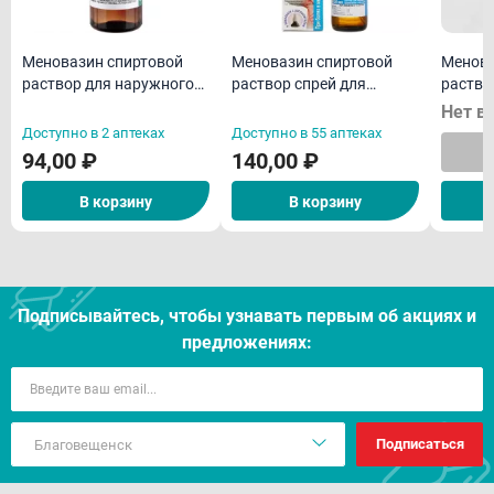
Меновазин спиртовой
Меновазин спиртовой
Менова
раствор для наружного
раствор спрей для
раство
применения 40мл
наружного применения
примен
Нет в
50мл
Доступно в 2 аптеках
Доступно в 55 аптеках
94,00 ₽
140,00 ₽
В корзину
В корзину
Подписывайтесь, чтобы узнавать первым об акцияx и
предложениях:
Подписаться