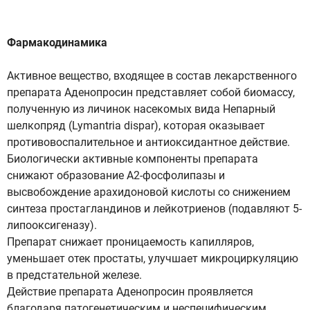
Фармакодинамика
Активное вещество, входящее в состав лекарственного
препарата Аденопросин представляет собой биомассу,
полученную из личинок насекомых вида Непарный
шелкопряд (Lymantria dispar), которая оказывает
противовоспалительное и антиоксидантное действие.
Биологически активные компоненты препарата
снижают образование А2-фосфолипазы и
высвобождение арахидоновой кислоты со снижением
синтеза простагландинов и лейкотриенов (подавляют 5-
липооксигеназу).
Препарат снижает проницаемость капилляров,
уменьшает отек простаты, улучшает микроциркуляцию
в предстательной железе.
Действие препарата Аденопросин проявляется
благодаря патогенетическим и неспецифическим