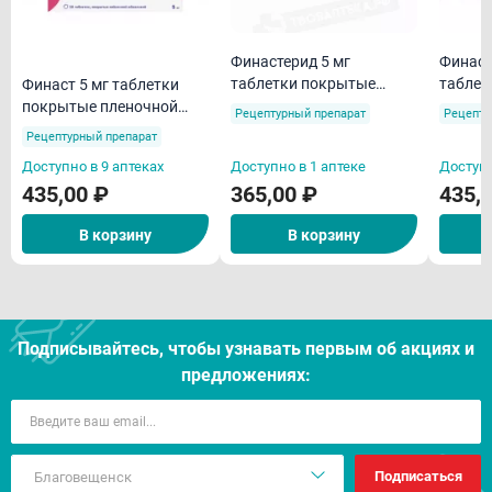
Финастерид 5 мг
Финаст
таблетки покрытые
таблет
Финаст 5 мг таблетки
пленочной оболочкой
пленоч
покрытые пленочной
Рецептурный препарат
Рецепту
N30
N30
оболочкой N30
Рецептурный препарат
Доступно в 9 аптеках
Доступно в 1 аптеке
Доступн
435,00 ₽
365,00 ₽
435,
В корзину
В корзину
Подписывайтесь, чтобы узнавать первым об акцияx и
предложениях:
Подписаться