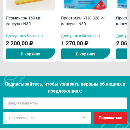
Пермиксон 160 мг
Простамол УНО 320 мг
Проста
капсулы N30
капсулы N30
капсул
Доступно в 5 аптеках
Доступно в 54 аптеках
Доступн
2 200,00 ₽
1 270,00 ₽
2 060
В корзину
В корзину
Подписывайтесь, чтобы узнавать первым об акцияx и
предложениях:
Подписаться