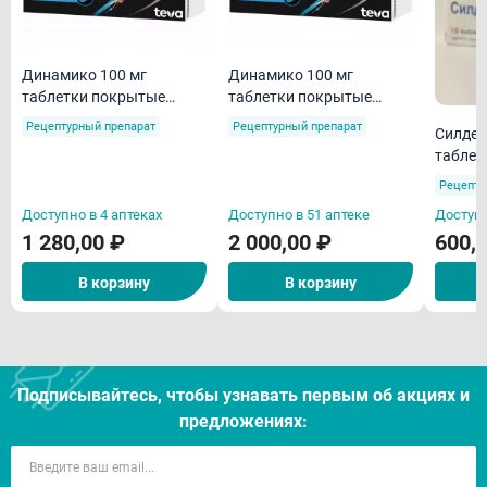
Динамико 100 мг
Динамико 100 мг
таблетки покрытые
таблетки покрытые
пленочной оболочкой N1
пленочной оболочкой N4
Рецептурный препарат
Рецептурный препарат
Силден
таблет
пленоч
Рецепту
N10
Доступно в 4 аптеках
Доступно в 51 аптеке
Доступн
1 280,00 ₽
2 000,00 ₽
600,
В корзину
В корзину
Подписывайтесь, чтобы узнавать первым об акцияx и
предложениях: