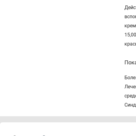
Дейс
вспо
крем
15,0
крас
Пок
Боле
Лече
сред
Синд
Преп
идио
синд