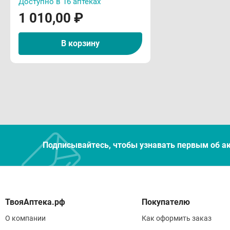
Доступно в 16 аптеках
Внут
1 010,00 ₽
конк
«Вза
В корзину
преп
Стан
Лече
Нача
Подписывайтесь, чтобы узнавать первым об а
На р
бенс
Покупателю
в за
О компании
Как оформить заказ