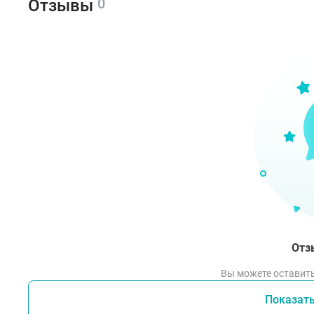
0
Отзывы
Про
Г
З
обра
Д
Н
синд
з
п
з
Отз
П
Вы можете оставить
(МАО
Показат
В