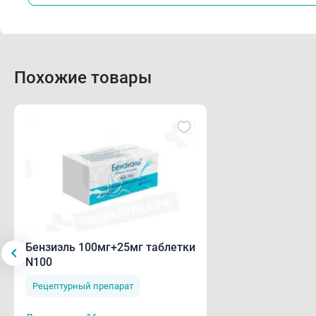
Б
репр
бере
С ос
Похожие товары
Язве
Одно
анта
Спо
Табл
Бензиэль 100мг+25мг таблетки
N100
Боле
Рецептурный препарат