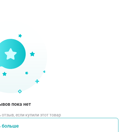
тивопоказания
иперчувствительность к леводопе, бенсеразиду или любому
локачественная меланома (в том числе, в случае предпола
зований кожи или при злокачественной меланоме в анамне
екомпенсированные нарушения функции эндокринных орга
арушение функции печени, тяжелое нарушение функции поч
ромом «беспокойных ног», получающих диализ);
аболевания сердечно-сосудистой системы в стадии декомп
сихические заболевания с психотическим компонентом;
акрытоугольная глаукома;
ывов пока нет
репарат Бензиэль® не следует применять в комбинации 
 отзыв, если купили этот товар
) или при сочетании ингибиторов МАО-А и МАО-В из-за воз
ь больше
озраст моложе 25 лет (должно завершиться формирование 