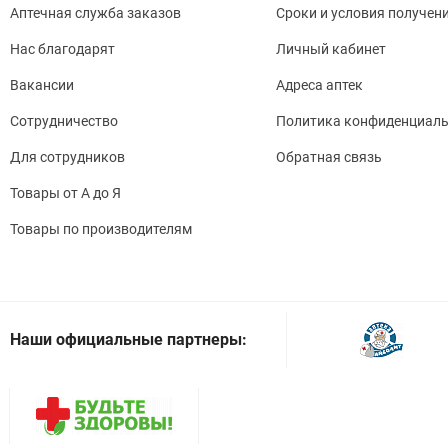
Опти
Аптечная служба заказов
Сроки и условия получен
прин
Нас благодарят
Личный кабинет
неде
Вакансии
Адреса аптек
Сотрудничество
Политика конфиденциаль
Подд
Для сотрудников
Обратная связь
Сред
Товары от А до Я
мене
Товары по производителям
Синд
Макс
Наши официальные партнеры:
За 1
пищи