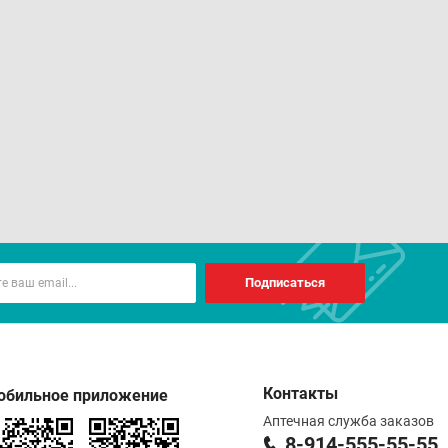
ы. Данный способ применения позволит избежать
ка, поступающего с едой (см. раздел
удет способствовать более быстрому началу действия
я дозы до оптимального эффекта.
Подписаться
ечение с приема 62,5 мг (50 мг леводопы + 12.5 мг
льного дозирования дозу нужно медленно увеличивать
Контакты
обильное приложение
Аптечная служба заказов
8-914-555-55-55