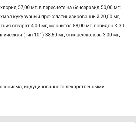
орид 57,00 мг, в пересчете на бенсеразид 50,00 мг;
ахмал кукурузный прежелатинизированный 20,00 мг,
ния стеарат 4,00 мг, маннитол 88,00 мг, повидон К-30
лическая (тип 101) 38,60 мг, этилцеллюлоза 3,00 мг,
инсонизма, индуцированного лекарственными
ых ног", включая:
й недостаточностью, находящихся на диализе.