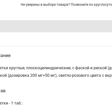
Не уверены в выборе товара? Позвоните по круглосу
сание
етки круглые, плоскоцилиндрические, с фаской и риской (
ской (дозировка 200 мг+50 мг), светло-розового цвета с вк
тав
тки - 1 таб.: