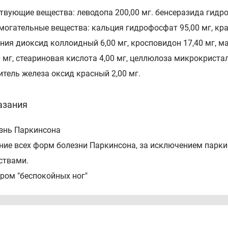
твующие вещества: леводопа 200,00 мг. бенсеразида гидрохл
могательные вещества: кальция гидрофосфат 95,00 мг, кр
ния диоксид коллоидный 6,00 мг, кросповидон 17,40 мг, маг
0 мг, стеариновая кислота 4,00 мг, целлюлоза микрокристал
итель железа оксид красный 2,00 мг.
азания
знь Паркинсона
ние всех форм болезни Паркинсона, за исключением парк
ствами.
ром "беспокойных ног"
арат Бензиэль® показан для лечения синдрома "беспокойн
патический синдром "беспокойных ног";
ром "беспокойных ног" у пациентов с хронической почечно